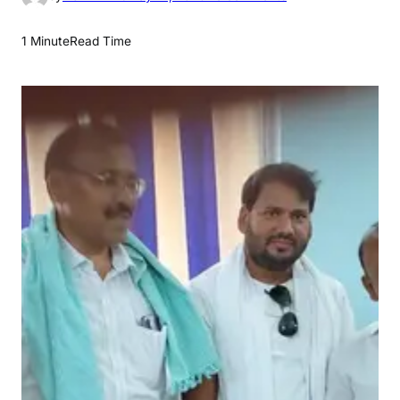
n
झा
1 Minute
Read Time
र
खं
ड
में
अ
न्न
दा
ता
प
रे
शा
न
!
कि
सा
नों