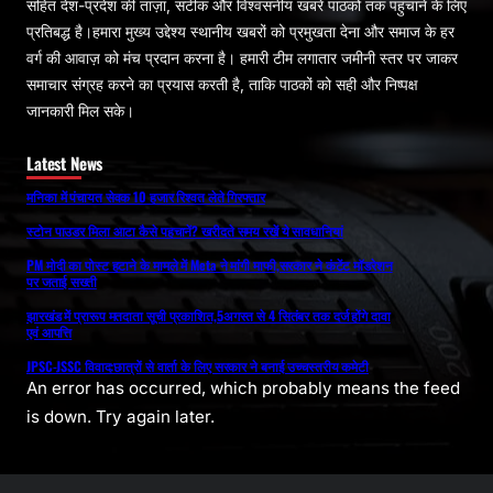
सहित देश-प्रदेश की ताज़ा, सटीक और विश्वसनीय खबरें पाठकों तक पहुंचाने के लिए
प्रतिबद्ध है।हमारा मुख्य उद्देश्य स्थानीय खबरों को प्रमुखता देना और समाज के हर
वर्ग की आवाज़ को मंच प्रदान करना है। हमारी टीम लगातार जमीनी स्तर पर जाकर
समाचार संग्रह करने का प्रयास करती है, ताकि पाठकों को सही और निष्पक्ष
जानकारी मिल सके।
Latest News
मनिका में पंचायत सेवक 10 हजार रिश्वत लेते गिरफ्तार
स्टोन पाउडर मिला आटा कैसे पहचानें? खरीदते समय रखें ये सावधानियां
PM मोदी का पोस्ट हटाने के मामले में Meta ने मांगी माफी,सरकार ने कंटेंट मॉडरेशन
पर जताई सख्ती
झारखंड में प्रारूप मतदाता सूची प्रकाशित,5अगस्त से 4 सितंबर तक दर्ज होंगे दावा
एवं आपत्ति
JPSC-JSSC विवाद:छात्रों से वार्ता के लिए सरकार ने बनाई उच्चस्तरीय कमेटी
An error has occurred, which probably means the feed
is down. Try again later.