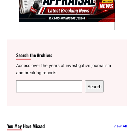
Search the Archives
Access over the years of investigative journalism
and breaking reports
S
Search
e
a
r
c
h
You May Have Missed
View All