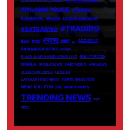
#PALAMU POLICE
#PANDWA
#RAJMAHAL
#RANCHI
#SADAK SURAKSHA
#TRADING
#SATBARWA
#पलामू
…
ACCIDENT
#गढ़वा
#गुमला
#बीजेपी
BARHARWA NEWS
BIHAR
BOLLYWOOD
BIHAR JHARKHAND NEWS LIVE
GUMLA
GUMLANEWS
HINDI NEWS
HINDINEWS
JHARKHAND NEWS
LATEHAR
NEWS ANALYSIS
LATEHAR HINDI NEWS
NEWS BULLETIN
PM
RANCHI NEWS
TRENDING NEWS
गढ़वा
लातेहार