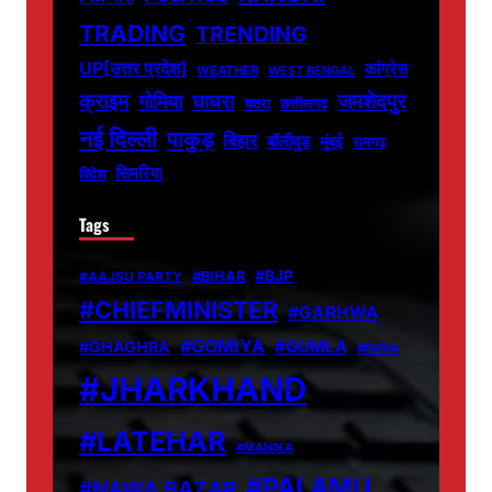
TRADING
TRENDING
UP[उत्तर प्रदेश]
कांग्रेस
WEATHER
WEST BENGAL
जमशेदपुर
क्राइम
गोमिया
घाघरा
चतरा
छत्तीसगढ़
नई दिल्ली
पाकुड़
बिहार
बॉलीवुड
मुंबई
रामगढ़
सिमरिया
विदेश
Tags
#BJP
#BIHAR
#AAJSU PARTY
#CHIEFMINISTER
#GARHWA
#GOMIYA
#GUMLA
#GHAGHRA
#INDIA
#JHARKHAND
#LATEHAR
#MANIKA
#PALAMU
#NAWA BAZAR