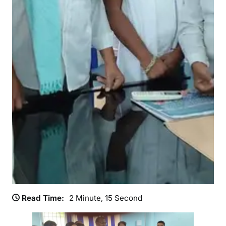
के
मु
द्दे
प
र
भा
ज
पा
का
म
हा
-
आं
दो
ल
न
,
Read Time:
2 Minute, 15 Second
रा
ज्य