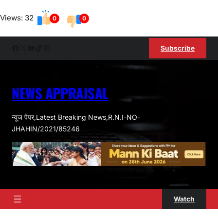
Skip
Views: 32
to
0
0
content
Facebook
X
YouTube
TikTok
Instagram
Subscribe
NEWS APPRAISAL
न्यूज पेपर,Latest Breaking News,R.N.I-NO-
JHAHIN/2021/85246
Watch