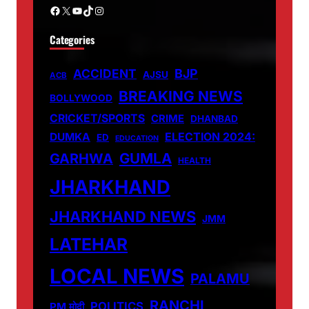
Facebook
X
YouTube
TikTok
Instagram
Categories
ACCIDENT
BJP
AJSU
ACB
BREAKING NEWS
BOLLYWOOD
CRICKET/SPORTS
CRIME
DHANBAD
DUMKA
ELECTION 2024:
ED
EDUCATION
GUMLA
GARHWA
HEALTH
JHARKHAND
JHARKHAND NEWS
JMM
LATEHAR
LOCAL NEWS
PALAMU
RANCHI
POLITICS
PM मोदी