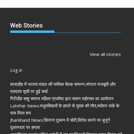
Web Stories
झारखंड नगर निकाय
रांची में कांग्रेस की
‘अनन्या पांडे’
चुनाव 2026: नतीजे
‘संविधान बचाओ रैली’:
पलक तिवारी 
View all stories
आने शुरू, कई शहरों में
मल्लिकार्जुन खरगे ने
मुंह:
अध्यक्ष-मेयर की
केंद्र सरकार पर साधा
Log in
तस्वीर साफ
निशाना
बरवाडीह में भाजपा मंडल की मासिक बैठक सम्पन्न,संगठन मजबूती और
मतदाता सूची पर हुई चर्चा
गिरीडीह साहू समाज महिला प्रकोष्ठ द्वारा सावन महोत्सव का आयोजन
Latehar News:मधुमक्खियों के हमले से युवक की मौत,तपोवन पार्क के
पास मिला शव
Jharkhand News:किराना दुकान में चोरी,विरोध करने पर बुजुर्ग
दुकानदार पर हमला