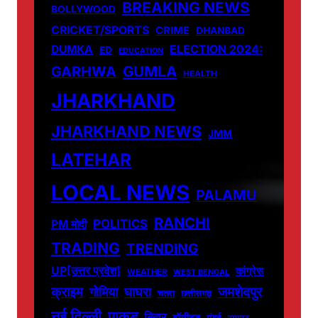
BREAKING NEWS
BOLLYWOOD
CRICKET/SPORTS
CRIME
DHANBAD
DUMKA
ELECTION 2024:
ED
EDUCATION
GUMLA
GARHWA
HEALTH
JHARKHAND
JHARKHAND NEWS
JMM
LATEHAR
LOCAL NEWS
PALAMU
RANCHI
POLITICS
PM मोदी
TRADING
TRENDING
UP[उत्तर प्रदेश]
कांग्रेस
WEATHER
WEST BENGAL
जमशेदपुर
क्राइम
गोमिया
घाघरा
चतरा
छत्तीसगढ़
नई दिल्ली
पाकुड़
बिहार
बॉलीवुड
मुंबई