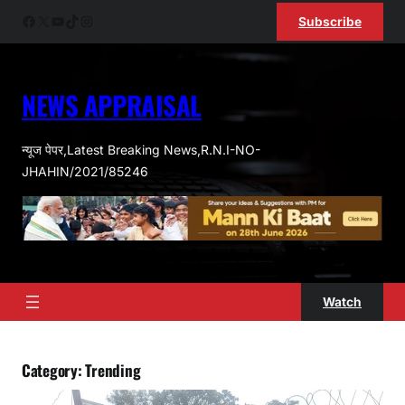
Skip
Facebook
X
YouTube
TikTok
Instagram
Subscribe
to
content
NEWS APPRAISAL
न्यूज पेपर,Latest Breaking News,R.N.I-NO-
JHAHIN/2021/85246
Watch
Category:
Trending