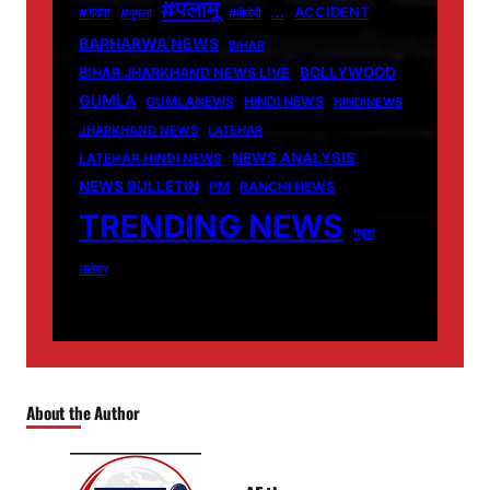
#पलामू
…
ACCIDENT
#गढ़वा
#गुमला
#बीजेपी
BARHARWA NEWS
BIHAR
BOLLYWOOD
BIHAR JHARKHAND NEWS LIVE
GUMLA
GUMLANEWS
HINDI NEWS
HINDINEWS
JHARKHAND NEWS
LATEHAR
NEWS ANALYSIS
LATEHAR HINDI NEWS
NEWS BULLETIN
PM
RANCHI NEWS
TRENDING NEWS
गढ़वा
लातेहार
About the Author