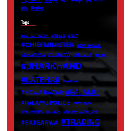
रामगढ़
सिमरिया
विदेश
Tags
#BJP
#BIHAR
#AAJSU PARTY
#CHIEFMINISTER
#GARHWA
#GOMIYA
#GUMLA
#GHAGHRA
#INDIA
#JHARKHAND
#LATEHAR
#MANIKA
#PALAMU
#NAWA BAZAR
#PALAMU POLICE
#PANDWA
#RAJMAHAL
#RANCHI
#SADAK SURAKSHA
#TRADING
#SATBARWA