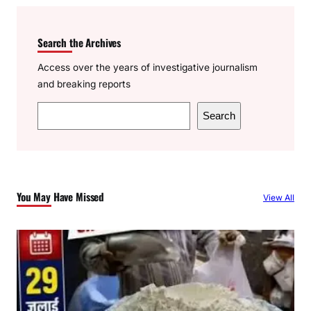
Search the Archives
Access over the years of investigative journalism
and breaking reports
S
Search
e
a
r
c
You May Have Missed
View All
h