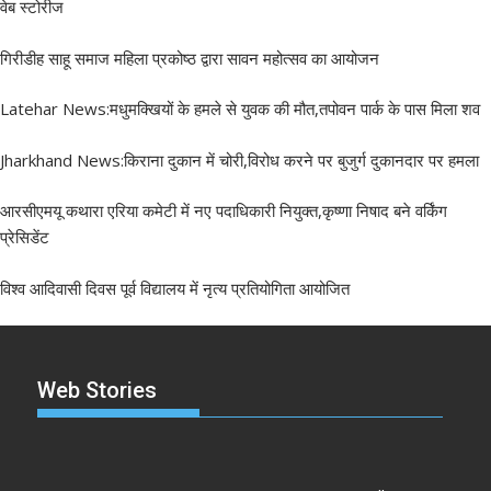
वेब स्टोरीज
गिरीडीह साहू समाज महिला प्रकोष्ठ द्वारा सावन महोत्सव का आयोजन
Latehar News:मधुमक्खियों के हमले से युवक की मौत,तपोवन पार्क के पास मिला शव
Jharkhand News:किराना दुकान में चोरी,विरोध करने पर बुजुर्ग दुकानदार पर हमला
आरसीएमयू कथारा एरिया कमेटी में नए पदाधिकारी नियुक्त,कृष्णा निषाद बने वर्किंग
प्रेसिडेंट
विश्व आदिवासी दिवस पूर्व विद्यालय में नृत्य प्रतियोगिता आयोजित
Web Stories
झारखंड नगर निकाय
रांची में कांग्रेस की
‘अनन्या पांडे’
चुनाव 2026: नतीजे
‘संविधान बचाओ रैली’:
पलक तिवारी 