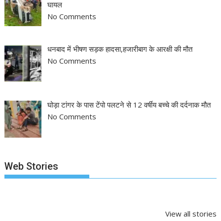
घायल
No Comments
धनबाद में भीषण सड़क हादसा,हजारीबाग के आरक्षी की मौत
No Comments
घोड़ा टांगर के पास टेंपो पलटने से 12 वर्षीय बच्चे की दर्दनाक मौत
No Comments
Web Stories
झारखंड नगर निकाय
रांची में कांग्रेस की
‘अनन्या पांडे’ बुल
चुनाव 2026: नतीजे
‘संविधान बचाओ रैली’:
पलक तिवारी ने ब
आने शुरू, कई शहरों में
मल्लिकार्जुन खरगे ने
मुंह:
By NEWS APPRAISAL
By NEWS APPRAISAL
By NEWS APPRA
अध्यक्ष-मेयर की
केंद्र सरकार पर साधा
On Feb 27, 2026
On May 6, 2025
On Mar 29, 202
View all stories
तस्वीर साफ
निशाना