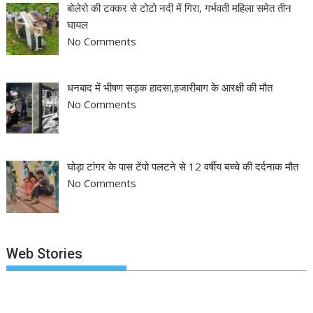
बोलेरो की टक्कर से टोटो नदी में गिरा, गर्भवती महिला समेत तीन
घायल
No Comments
धनबाद में भीषण सड़क हादसा,हजारीबाग के आरक्षी की मौत
No Comments
घोड़ा टांगर के पास टेंपो पलटने से 12 वर्षीय बच्चे की दर्दनाक मौत
No Comments
Web Stories
झारखंड नगर निकाय
रांची में कांग्रेस की
‘अनन्या पांडे’ बुल
चुनाव 2026: नतीजे
‘संविधान बचाओ रैली’:
पलक तिवारी ने ब
आने शुरू, कई शहरों में
मल्लिकार्जुन खरगे ने
मुंह:
By NEWS APPRAISAL
By NEWS APPRAISAL
By NEWS APPRA