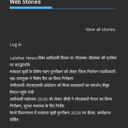
Web Stories
झारखंड नगर निकाय
रांची में कांग्रेस की
‘अनन्या पांडे’
चुनाव 2026: नतीजे
‘संविधान बचाओ रैली’:
पलक तिवारी 
View all stories
आने शुरू, कई शहरों में
मल्लिकार्जुन खरगे ने
मुंह:
अध्यक्ष-मेयर की
केंद्र सरकार पर साधा
Log in
तस्वीर साफ
निशाना
Latehar News:विश्व आदिवासी दिवस पर नीलाम्बर-पीताम्बर की प्रतिमा
पर श्रद्धांजलि
मतदाता सूची के विशेष गहन पुनरीक्षण को लेकर जिला निर्वाचन पदाधिकारी-
सह-उपायुक्त ने विशेष कैंप का किया निरीक्षण
जेपीएससी-जेएसएससी आंदोलन को मिला कलाकारों का समर्थन,पीयूष
मिश्रा पहुंचे रांची
आदिवासी महोत्सव-2026 को लेकर डीसी ने मोरहाबादी मैदान का किया
निरीक्षण, सुरक्षा व्यवस्था के दिए निर्देश
बेरमो विधानसभा में मतदाता सूची पुनरीक्षण 2026 पर बैठक, कार्यक्रम
घोषित