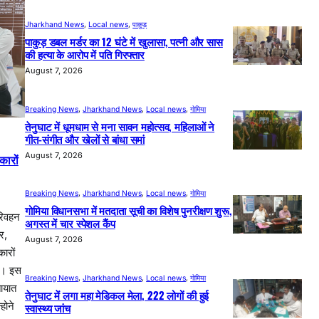
Jharkhand News
, 
Local news
, 
पाकुड़
पाकुड़ डबल मर्डर का 12 घंटे में खुलासा, पत्नी और सास
की हत्या के आरोप में पति गिरफ्तार
August 7, 2026
Breaking News
, 
Jharkhand News
, 
Local news
, 
गोमिया
तेनुघाट में धूमधाम से मना सावन महोत्सव, महिलाओं ने
गीत-संगीत और खेलों से बांधा समां
August 7, 2026
कारों
Breaking News
, 
Jharkhand News
, 
Local news
, 
गोमिया
गोमिया विधानसभा में मतदाता सूची का विशेष पुनरीक्षण शुरू,
रिवहन
अगस्त में चार स्पेशल कैंप
र,
August 7, 2026
ारों
ा। इस
Breaking News
, 
Jharkhand News
, 
Local news
, 
गोमिया
ायात
तेनुघाट में लगा महा मेडिकल मेला, 222 लोगों की हुई
स्वास्थ्य जांच
होने