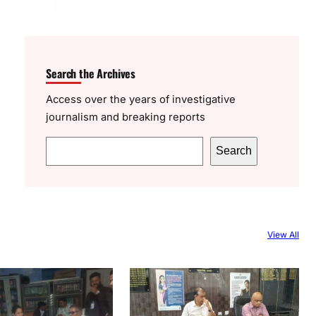
Search the Archives
Access over the years of investigative
journalism and breaking reports
S
Search
e
a
r
c
View All
h