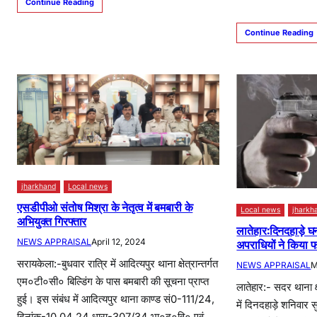
Continue Reading
Continue Reading
jharkhand
Local news
एसडीपीओ संतोष मिश्रा के नेतृत्व में बमबारी के
Local news
jharkh
अभियुक्त गिरफ्तार
लातेहार:दिनदहाड़े घ
अपराधियों ने किया फा
NEWS APPRAISAL
April 12, 2024
सरायकेला:-बुधवार रात्रि में आदित्यपुर थाना क्षेत्रान्तर्गत
NEWS APPRAISAL
M
एम०टी०सी० बिल्डिंग के पास बमबारी की सूचना प्राप्त
लातेहार:- सदर थाना क्
हुई। इस संबंध में आदित्यपुर थाना काण्ड सं0-111/24,
में दिनदहाड़े शनिवार