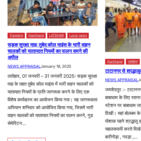
Trending
jharkhand
LATEHAR
Local news
सड़क सुरक्षा माह: तुबेद कोल माइंस के भारी वाहन
चालकों को यातायात नियमों का पालन करने की
अपील
jharkhand
जमशेदपुर
NEWS APPRAISAL
January 18, 2025
टाटानगर से श्रद्धाल
लातेहार, 01 जनवरी – 31 जनवरी 2025: सड़क सुरक्षा
NEWS APPRAISAL
J
माह के तहत तुबेद कोल माइंस में भारी वाहन चालकों को
जमशेदपुर :- टाटानगर 
यातायात नियमों के प्रति जागरूक करने के लिए एक
बाबाधाम के लिए रवा
विशेष कार्यक्रम का आयोजन किया गया। यह जागरूकता
स्टेशन पर बाबाधाम जान
अभियान शनिवार को आयोजित किया गया, जिसमें भारी
दिखी। यहां बोलबम के
वाहन चालकों को यातायात नियमों का पालन करने, गुड
पोशाक पहने श्रद्धालु ह
सेमेरिटन…
चहलकदमी करते दिखे। ट
बारीगोड़ा , गदड़ा ,…