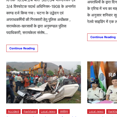
दिनांक-10.04.24 धारा-307/34 भा०द०वि० एवं
अपराधियों के द्वारा 
3/4 विस्फोटक पदार्थ अधिनियम-1908 के अन्तर्गत
के एरिया में भय का मा
काण्ड दर्ज किया गया। घटना के उद्भेदन एवं
के अनुसार शनिवार स
अपराधकर्मियों की गिरफ़्तारी हेतु पुलिस अधीक्षक ,
रेलवे साइडिंग में एक
सरायकेला-खरसावों के द्वारा अनुमण्डल पुलिस
पदाधिकारी, सरायकेला संतोष…
Continue Reading
Continue Reading
Accident
jharkhand
Local news
जमशेदपुर
Local news
jharkh