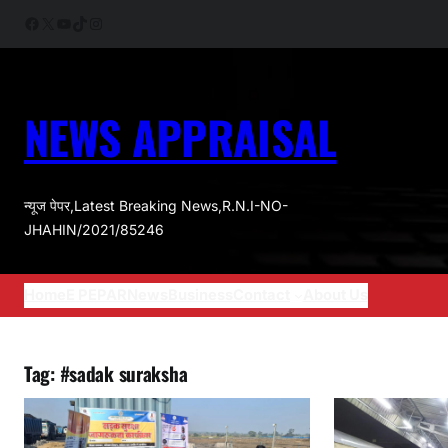
Skip
Facebook
X
YouTube
TikTok
Instagram
to
content
NEWS APPRAISAL
न्यूज पेपर,Latest Breaking News,R.N.I-NO-
JHAHIN/2021/85246
Home
E PEPAR
News
Business
Contact
About Us
Tag:
#sadak suraksha