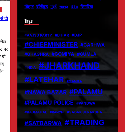
बिहार
बॉलीवुड
मुंबई
सिमरिया
विदेश
रामगढ़
s
से दो
Tags
#BJP
#BIHAR
#AAJSU PARTY
्रोल
#CHIEFMINISTER
#GARHWA
नट पर
#GOMIYA
#GUMLA
#GHAGHRA
 दो
#JHARKHAND
बाद
#INDIA
ोग
#LATEHAR
#MANIKA
#PALAMU
#NAWA BAZAR
#PALAMU POLICE
#PANDWA
#RAJMAHAL
#RANCHI
#SADAK SURAKSHA
#TRADING
#SATBARWA