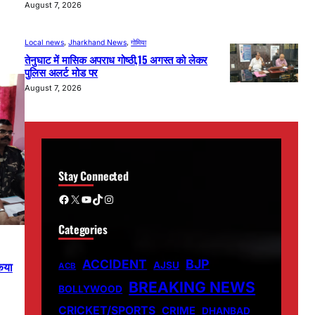
August 7, 2026
Local news
, 
Jharkhand News
, 
गोमिया
तेनुघाट में मासिक अपराध गोष्ठी,15 अगस्त को लेकर
पुलिस अलर्ट मोड पर
August 7, 2026
Stay Connected
Facebook
X
YouTube
TikTok
Instagram
Categories
ACCIDENT
BJP
िया
AJSU
ACB
BREAKING NEWS
BOLLYWOOD
CRICKET/SPORTS
CRIME
DHANBAD