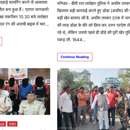
दिनदहाड़े फायरिंग करने से आसपास
मनिका:- बीती रात लातेहार पुलिस ने अफीम तस्करो
हौल बना हुआ हैं। प्राप्त जानकारी
खिलाफ बड़ी कारवाई करते हुए डोडा (अफीम) की
ुबह तकरीबन 10.30 बजे लातेहार
बड़ी खेप बरामद की है. अफीम तस्कर ट्रक में जान
 लाल रंग की अपाची बाइक में चार…
की तरह डोडा के बोरे को छिपा कर उत्तर प्रदेश ल
रहे थे, लेकिन उससे पहले ही डोडे की पूरी खेप पु
पकड़ ली. 1644…
Continue Reading
and
क्राइम