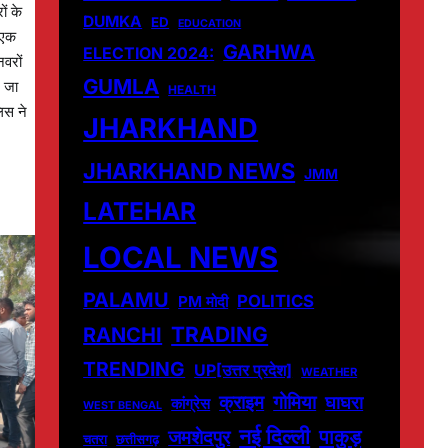
ं के
DUMKA
ED
EDUCATION
 एक
GARHWA
ELECTION 2024:
वरों
GUMLA
े जा
HEALTH
लिस ने
JHARKHAND
JHARKHAND NEWS
JMM
LATEHAR
LOCAL NEWS
PALAMU
POLITICS
PM मोदी
TRADING
RANCHI
TRENDING
UP[उत्तर प्रदेश]
WEATHER
क्राइम
गोमिया
घाघरा
कांग्रेस
WEST BENGAL
नई दिल्ली
पाकुड़
जमशेदपुर
चतरा
छत्तीसगढ़