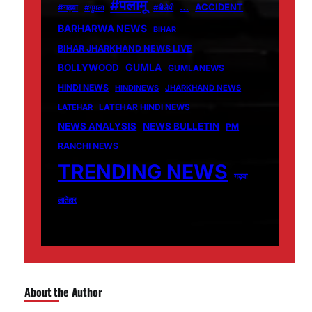
#पलामू
…
ACCIDENT
#गढ़वा
#गुमला
#बीजेपी
BARHARWA NEWS
BIHAR
BIHAR JHARKHAND NEWS LIVE
GUMLA
BOLLYWOOD
GUMLANEWS
HINDI NEWS
HINDINEWS
JHARKHAND NEWS
LATEHAR
LATEHAR HINDI NEWS
NEWS ANALYSIS
NEWS BULLETIN
PM
RANCHI NEWS
TRENDING NEWS
गढ़वा
लातेहार
About the Author