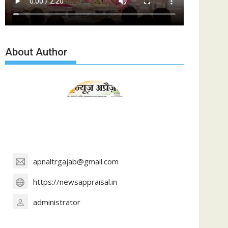
About Author
apnaltrgajab@gmail.com
https://newsappraisal.in
administrator