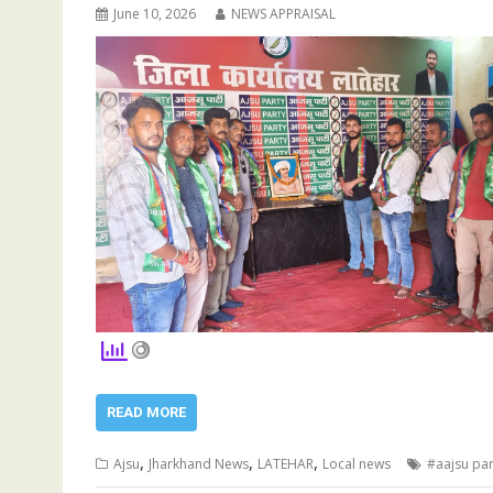
June 10, 2026
NEWS APPRAISAL
READ MORE
,
,
,
Ajsu
Jharkhand News
LATEHAR
Local news
#aajsu par