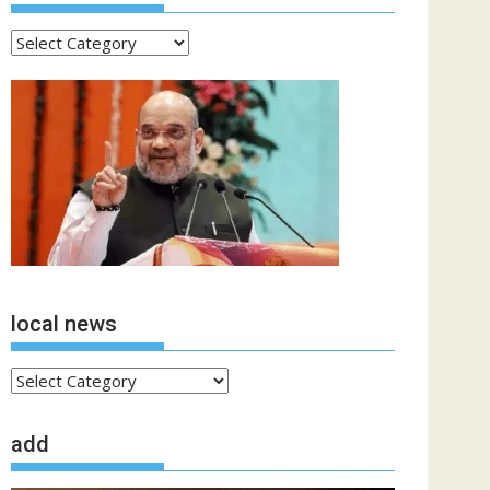
ताजा
खबरें
local news
local
news
add