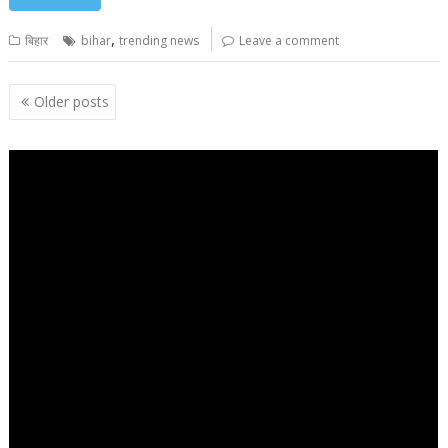
,
बिहार
bihar
trending news
Leave a comment
Posts
Older posts
navigation