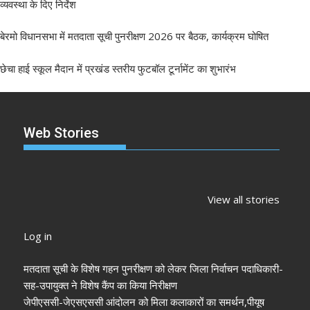
व्यवस्था के दिए निर्देश
बेरमो विधानसभा में मतदाता सूची पुनरीक्षण 2026 पर बैठक, कार्यक्रम घोषित
छेचा हाई स्कूल मैदान में प्रखंड स्तरीय फुटबॉल टूर्नामेंट का शुभारंभ
Web Stories
झारखंड नगर निकाय
रांची में कांग्रेस की
‘अनन्या पांडे’
चुनाव 2026: नतीजे
‘संविधान बचाओ रैली’:
पलक तिवारी 
View all stories
आने शुरू, कई शहरों में
मल्लिकार्जुन खरगे ने
मुंह:
अध्यक्ष-मेयर की
केंद्र सरकार पर साधा
Log in
तस्वीर साफ
निशाना
मतदाता सूची के विशेष गहन पुनरीक्षण को लेकर जिला निर्वाचन पदाधिकारी-
सह-उपायुक्त ने विशेष कैंप का किया निरीक्षण
जेपीएससी-जेएसएससी आंदोलन को मिला कलाकारों का समर्थन,पीयूष