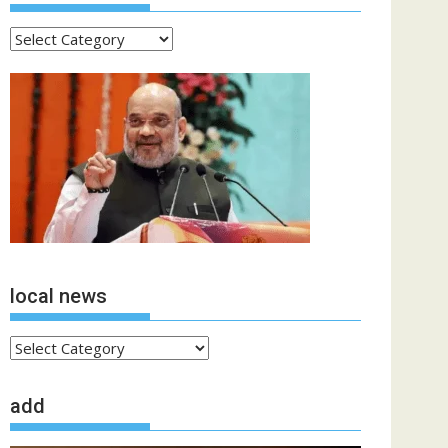
ताजा
खबरें
local news
local
news
add