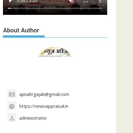
About Author
apnaltrgajab@gmail.com
https://newsappraisal.in
administrator