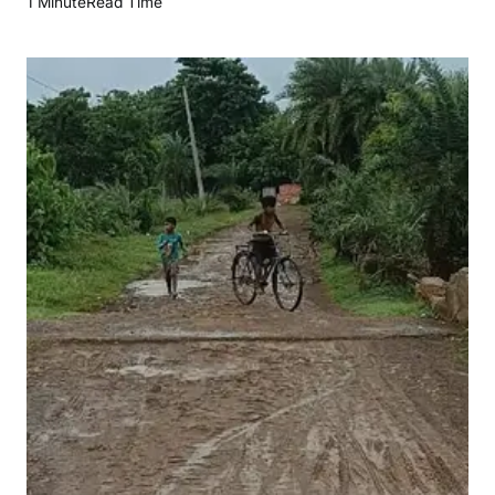
1 Minute
Read Time
र्ज
र
स
ड़
क
से
प
रे
शा
न
ग्रा
मी
ण
,
3
.
5
कि