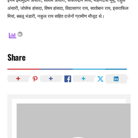
इनमें इमामुद्दीन अंसारी, सलीम अंसारी, सफारुद्दीन मियां, मोहनदास मुर्मू, राहुल
अंसारी, जोसेफ हांसदा, विषय हांसदा, विद्यासागर राय, सातोबान राय, इसराफिल
मियां, बबलू भंडारी, नकुल राय सहित दर्जनों ग्रामीण मौजूद थे।
Share