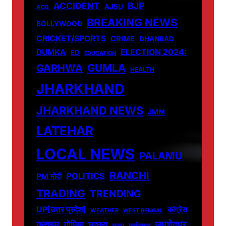
ACCIDENT
BJP
AJSU
ACB
BREAKING NEWS
BOLLYWOOD
CRICKET/SPORTS
CRIME
DHANBAD
DUMKA
ELECTION 2024:
ED
EDUCATION
GUMLA
GARHWA
HEALTH
JHARKHAND
JHARKHAND NEWS
JMM
LATEHAR
LOCAL NEWS
PALAMU
RANCHI
POLITICS
PM मोदी
TRADING
TRENDING
UP[उत्तर प्रदेश]
कांग्रेस
WEATHER
WEST BENGAL
जमशेदपुर
क्राइम
गोमिया
घाघरा
चतरा
छत्तीसगढ़