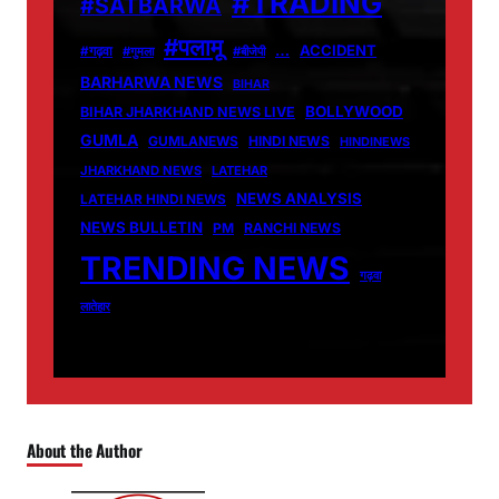
#TRADING
#SATBARWA
#पलामू
…
ACCIDENT
#गढ़वा
#गुमला
#बीजेपी
BARHARWA NEWS
BIHAR
BOLLYWOOD
BIHAR JHARKHAND NEWS LIVE
GUMLA
GUMLANEWS
HINDI NEWS
HINDINEWS
JHARKHAND NEWS
LATEHAR
NEWS ANALYSIS
LATEHAR HINDI NEWS
NEWS BULLETIN
PM
RANCHI NEWS
TRENDING NEWS
गढ़वा
लातेहार
About the Author