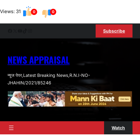
Skip
Views: 31
to
0
0
content
Facebook
X
YouTube
TikTok
Instagram
Subscribe
NEWS APPRAISAL
न्यूज पेपर,Latest Breaking News,R.N.I-NO-
JHAHIN/2021/85246
Watch