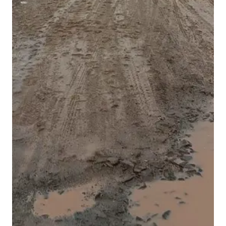
मी
मा
र्ग
के
नि
र्मा
ण
की
उ
ठी
मां
ग