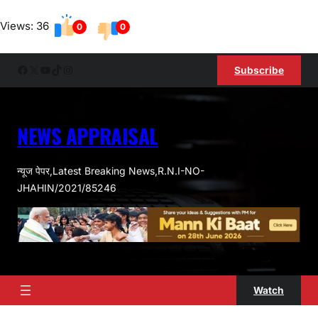
Skip
Views: 36
to
0
0
content
Facebook
X
YouTube
TikTok
Instagram
Subscribe
NEWS APPRAISAL
न्यूज पेपर,Latest Breaking News,R.N.I-NO-
JHAHIN/2021/85246
Watch