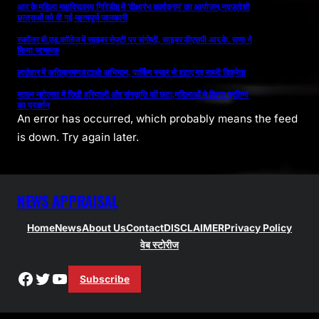
आर के महिला महाविद्यालय गिरिडीह में ‘दीक्षारंभ कार्यक्रम’ का आयोजन,नवप्रवेशी
छात्राओं को दी गई महत्वपूर्ण जानकारी
स्कॉलर बी.एड.कॉलेज में साइबर सेफ्टी पर संगोष्ठी, साइबर डीएसपी आर.के. राणा ने
किया जागरूक
लातेहार में अतिक्रमण हटाओ अभियान, पार्किंग स्थल से हटाए गए सब्जी विक्रेता
सावन महोत्सव में दिखी हरियाली और संस्कृति की छटा,महिलाओं ने किया प्रतिभा
का प्रदर्शन
An error has occurred, which probably means the feed
is down. Try again later.
NEWS APPRAISAL
Home
News
About Us
Contact
DISCLAIMER
Privacy Policy
वेब स्टोरीज
Facebook
Twitter
YouTube
Subscribe