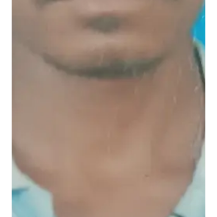
से
ल
गा
ई
गु
हा
र