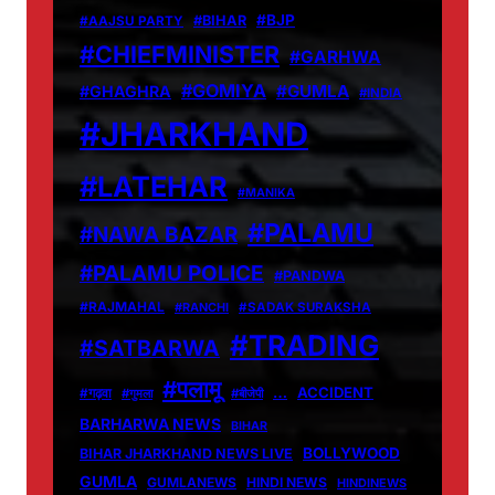
#BJP
#BIHAR
#AAJSU PARTY
#CHIEFMINISTER
#GARHWA
#GOMIYA
#GUMLA
#GHAGHRA
#INDIA
#JHARKHAND
#LATEHAR
#MANIKA
#PALAMU
#NAWA BAZAR
#PALAMU POLICE
#PANDWA
#RAJMAHAL
#RANCHI
#SADAK SURAKSHA
#TRADING
#SATBARWA
#पलामू
…
ACCIDENT
#गढ़वा
#गुमला
#बीजेपी
BARHARWA NEWS
BIHAR
BOLLYWOOD
BIHAR JHARKHAND NEWS LIVE
GUMLA
GUMLANEWS
HINDI NEWS
HINDINEWS