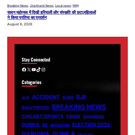
Breaking News
, 
Jharkhand News
, 
Local news
, 
पाकुड़
सावन महोत्सव में दिखी हरियाली और संस्कृति की छटा,महिलाओं
ने किया प्रतिभा का प्रदर्शन
August 6, 2026
Stay Connected
Facebook
X
YouTube
TikTok
Instagram
Categories
ACCIDENT
BJP
AJSU
ACB
BREAKING NEWS
BOLLYWOOD
CRICKET/SPORTS
CRIME
DHANBAD
DUMKA
ELECTION 2024:
ED
EDUCATION
GUMLA
GARHWA
HEALTH