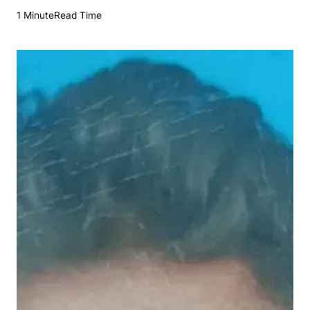
गो
1 Minute
Read Time
मि
या
का
ए
क
औ
र
प्र
वा
सी
म
ज
दू
र
की
मौ
त