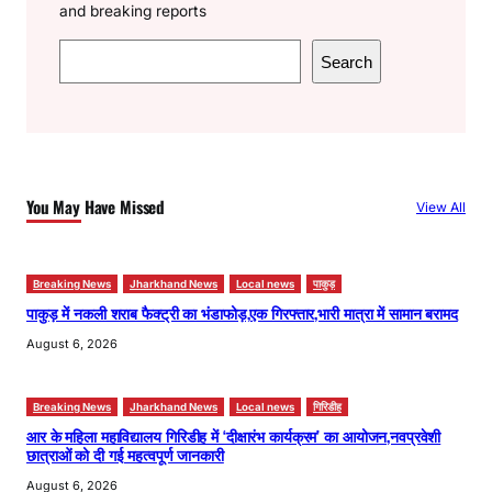
and breaking reports
S
Search
e
a
r
c
h
You May Have Missed
View All
Breaking News
Jharkhand News
Local news
पाकुड़
पाकुड़ में नकली शराब फैक्ट्री का भंडाफोड़,एक गिरफ्तार,भारी मात्रा में सामान बरामद
August 6, 2026
Breaking News
Jharkhand News
Local news
गिरिडीह
आर के महिला महाविद्यालय गिरिडीह में ‘दीक्षारंभ कार्यक्रम’ का आयोजन,नवप्रवेशी
छात्राओं को दी गई महत्वपूर्ण जानकारी
August 6, 2026