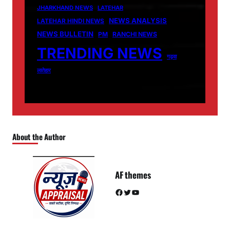
JHARKHAND NEWS
LATEHAR
NEWS ANALYSIS
LATEHAR HINDI NEWS
NEWS BULLETIN
PM
RANCHI NEWS
TRENDING NEWS
गढ़वा
लातेहार
About the Author
AF themes
Facebook
Twitter
YouTube