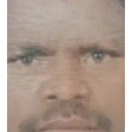
मै
सू
र
में
,
श
व
ला
ने
के
लि
ए
प
रि
ज
नों
ने
मं
त्री