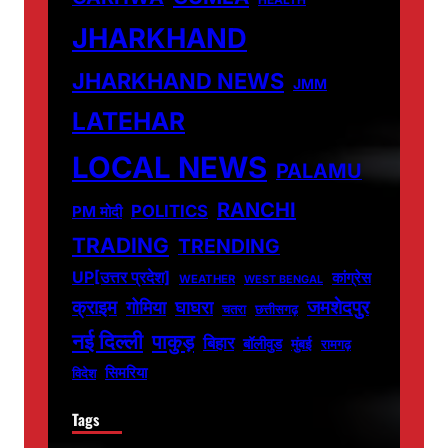
JHARKHAND
JHARKHAND NEWS
JMM
LATEHAR
LOCAL NEWS
PALAMU
RANCHI
POLITICS
PM मोदी
TRADING
TRENDING
UP[उत्तर प्रदेश]
कांग्रेस
WEATHER
WEST BENGAL
जमशेदपुर
क्राइम
गोमिया
घाघरा
चतरा
छत्तीसगढ़
नई दिल्ली
पाकुड़
बिहार
बॉलीवुड
मुंबई
रामगढ़
सिमरिया
विदेश
Tags