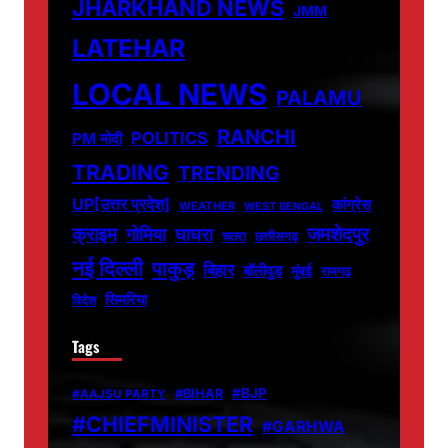
JHARKHAND NEWS
JMM
LATEHAR
LOCAL NEWS
PALAMU
RANCHI
POLITICS
PM मोदी
TRADING
TRENDING
UP[उत्तर प्रदेश]
कांग्रेस
WEATHER
WEST BENGAL
जमशेदपुर
क्राइम
गोमिया
घाघरा
चतरा
छत्तीसगढ़
नई दिल्ली
पाकुड़
बिहार
बॉलीवुड
मुंबई
रामगढ़
सिमरिया
विदेश
Tags
#BJP
#BIHAR
#AAJSU PARTY
#CHIEFMINISTER
#GARHWA