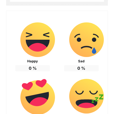
Happy
Sad
0
%
0
%