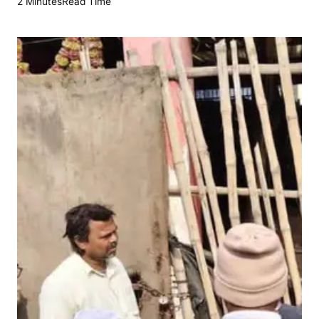
2 Minutes
Read Time
ढ़
वा
बा
जा
र
स
मि
ति
में
अ
ति
क्र
म
ण
प
र
स
ख्ती