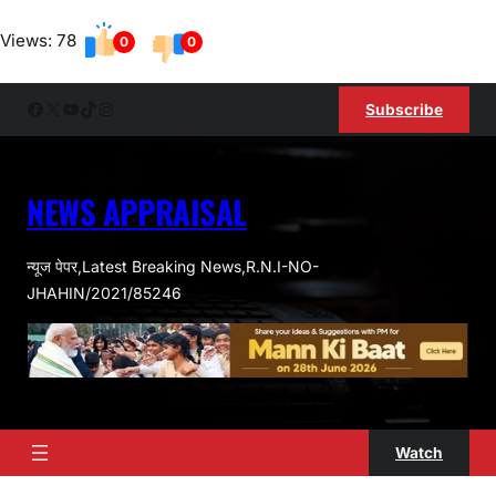
Skip
Views: 78
to
0
0
content
Facebook
X
YouTube
TikTok
Instagram
Subscribe
NEWS APPRAISAL
न्यूज पेपर,Latest Breaking News,R.N.I-NO-
JHAHIN/2021/85246
Watch