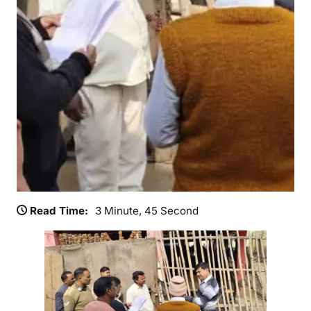
,
ए
स
डी
ए
म
ने
दि
ए
वि
शे
ष
अ
Read Time:
3 Minute, 45 Second
भि
या
न
के
नि
र्दे