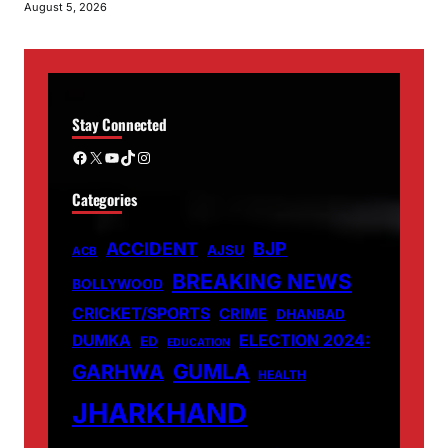
August 5, 2026
Stay Connected
Facebook
X
YouTube
TikTok
Instagram
Categories
ACCIDENT
BJP
AJSU
ACB
BREAKING NEWS
BOLLYWOOD
CRICKET/SPORTS
CRIME
DHANBAD
DUMKA
ELECTION 2024:
ED
EDUCATION
GUMLA
GARHWA
HEALTH
JHARKHAND