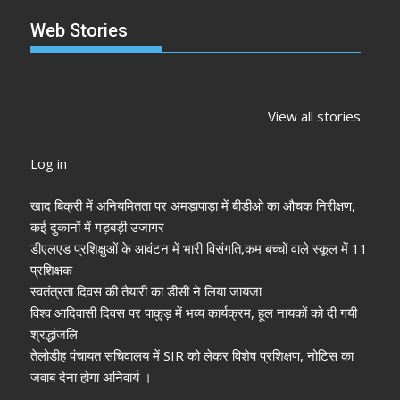
Web Stories
झारखंड नगर निकाय
रांची में कांग्रेस की
‘अनन्या पांडे’
चुनाव 2026: नतीजे
‘संविधान बचाओ रैली’:
पलक तिवारी 
View all stories
आने शुरू, कई शहरों में
मल्लिकार्जुन खरगे ने
मुंह:
अध्यक्ष-मेयर की
केंद्र सरकार पर साधा
Log in
तस्वीर साफ
निशाना
खाद बिक्री में अनियमितता पर अमड़ापाड़ा में बीडीओ का औचक निरीक्षण,
कई दुकानों में गड़बड़ी उजागर
डीएलएड प्रशिक्षुओं के आवंटन में भारी विसंगति,कम बच्चों वाले स्कूल में 11
प्रशिक्षक
स्वतंत्रता दिवस की तैयारी का डीसी ने लिया जायजा
विश्व आदिवासी दिवस पर पाकुड़ में भव्य कार्यक्रम, हूल नायकों को दी गयी
श्रद्धांजलि
तेलोडीह पंचायत सचिवालय में SIR को लेकर विशेष प्रशिक्षण, नोटिस का
जवाब देना होगा अनिवार्य ।