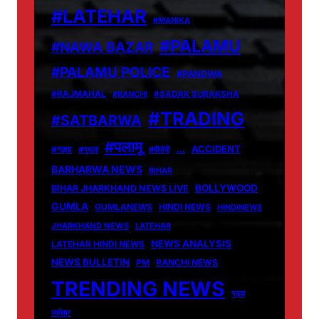
#LATEHAR
#MANIKA
#PALAMU
#NAWA BAZAR
#PALAMU POLICE
#PANDWA
#RAJMAHAL
#RANCHI
#SADAK SURAKSHA
#TRADING
#SATBARWA
#पलामू
…
ACCIDENT
#गढ़वा
#गुमला
#बीजेपी
BARHARWA NEWS
BIHAR
BOLLYWOOD
BIHAR JHARKHAND NEWS LIVE
GUMLA
GUMLANEWS
HINDI NEWS
HINDINEWS
JHARKHAND NEWS
LATEHAR
NEWS ANALYSIS
LATEHAR HINDI NEWS
NEWS BULLETIN
PM
RANCHI NEWS
TRENDING NEWS
गढ़वा
लातेहार