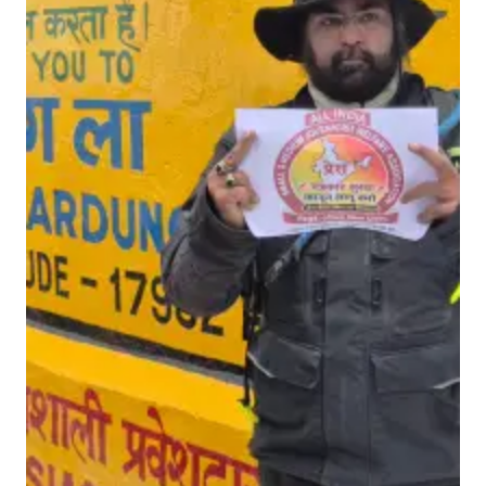
दे
श
में
प
त्र
का
र
सु
र
क्षा
का
नू
न
ला
गू
क
रो
”