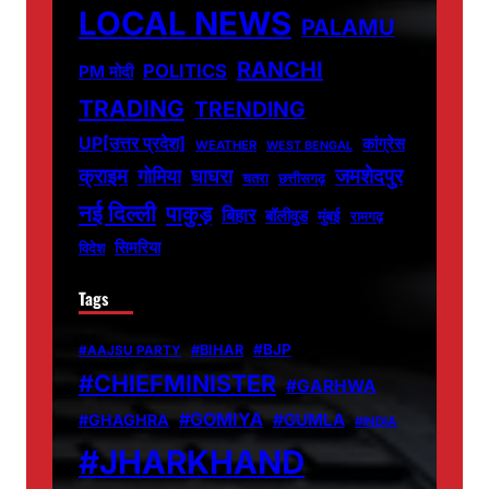
LOCAL NEWS
PALAMU
RANCHI
POLITICS
PM मोदी
TRADING
TRENDING
UP[उत्तर प्रदेश]
कांग्रेस
WEATHER
WEST BENGAL
जमशेदपुर
क्राइम
गोमिया
घाघरा
चतरा
छत्तीसगढ़
नई दिल्ली
पाकुड़
बिहार
बॉलीवुड
मुंबई
रामगढ़
सिमरिया
विदेश
Tags
#BJP
#BIHAR
#AAJSU PARTY
#CHIEFMINISTER
#GARHWA
#GOMIYA
#GUMLA
#GHAGHRA
#INDIA
#JHARKHAND