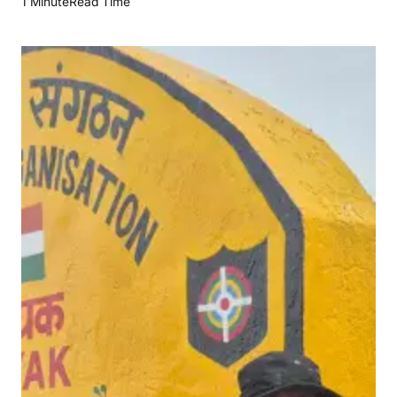
1 Minute
Read Time
9
0
0
0
फी
ट
की
ऊं
चा
ई
से
गूं
जी
आ
वा
ज
:
“