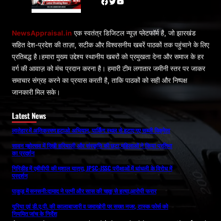
Facebook
Twitter
YouTube
NewsAppraisal.in
एक स्वतंत्र डिजिटल न्यूज़ प्लेटफॉर्म है, जो झारखंड
सहित देश-प्रदेश की ताज़ा, सटीक और विश्वसनीय खबरें पाठकों तक पहुंचाने के लिए
प्रतिबद्ध है।हमारा मुख्य उद्देश्य स्थानीय खबरों को प्रमुखता देना और समाज के हर
वर्ग की आवाज़ को मंच प्रदान करना है। हमारी टीम लगातार जमीनी स्तर पर जाकर
समाचार संग्रह करने का प्रयास करती है, ताकि पाठकों को सही और निष्पक्ष
जानकारी मिल सके।
Latest News
लातेहार में अतिक्रमण हटाओ अभियान, पार्किंग स्थल से हटाए गए सब्जी विक्रेता
सावन महोत्सव में दिखी हरियाली और संस्कृति की छटा,महिलाओं ने किया प्रतिभा
का प्रदर्शन
गिरिडीह में एबीवीपी की मशाल यात्रा, JPSC-JSSC परीक्षाओं में धांधली के विरोध में
प्रदर्शन
पाकुड़ में सनसनी:दामाद ने पत्नी और सास की चाकू से हत्या,आरोपी फरार
यूरिया एवं डी.ए.पी. की कालाबाजारी व जमाखोरी पर सख्त नजर, टास्क फोर्स को
नियमित जांच के निर्देश