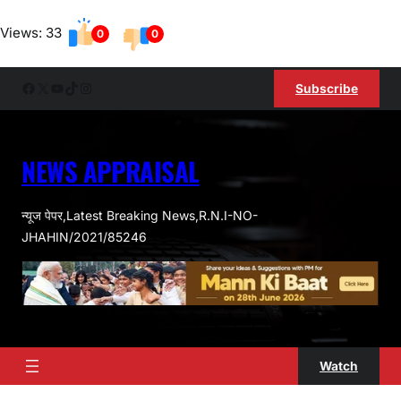
Skip
Views: 33
to
0
0
content
Facebook
X
YouTube
TikTok
Instagram
Subscribe
NEWS APPRAISAL
न्यूज पेपर,Latest Breaking News,R.N.I-NO-
JHAHIN/2021/85246
Watch