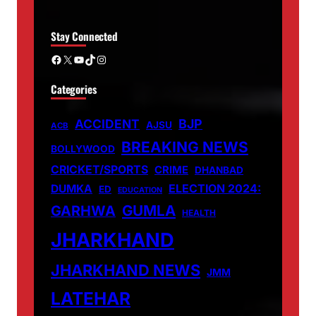
Stay Connected
Facebook
X
YouTube
TikTok
Instagram
Categories
ACCIDENT
BJP
AJSU
ACB
BREAKING NEWS
BOLLYWOOD
CRICKET/SPORTS
CRIME
DHANBAD
DUMKA
ELECTION 2024:
ED
EDUCATION
GUMLA
GARHWA
HEALTH
JHARKHAND
JHARKHAND NEWS
JMM
LATEHAR