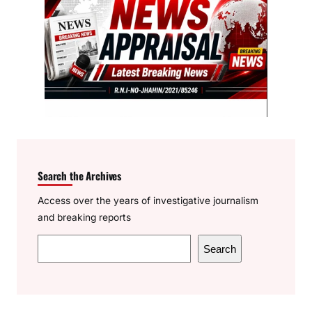
Search the Archives
Access over the years of investigative journalism
and breaking reports
S
Search
e
a
r