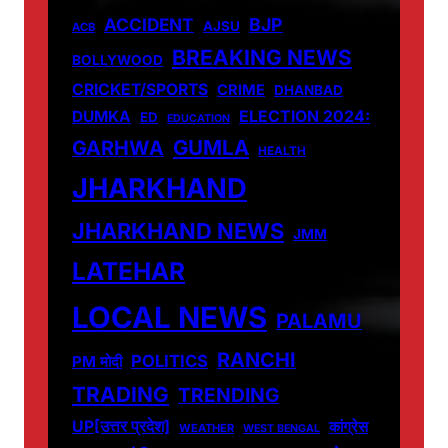
ACCIDENT
BJP
AJSU
ACB
BREAKING NEWS
BOLLYWOOD
CRICKET/SPORTS
CRIME
DHANBAD
DUMKA
ELECTION 2024:
ED
EDUCATION
GUMLA
GARHWA
HEALTH
JHARKHAND
JHARKHAND NEWS
JMM
LATEHAR
LOCAL NEWS
PALAMU
RANCHI
POLITICS
PM मोदी
TRADING
TRENDING
UP[उत्तर प्रदेश]
कांग्रेस
WEATHER
WEST BENGAL