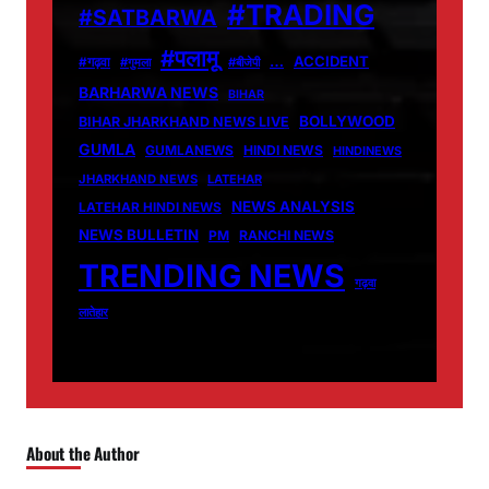
#TRADING
#SATBARWA
#पलामू
…
ACCIDENT
#गढ़वा
#गुमला
#बीजेपी
BARHARWA NEWS
BIHAR
BOLLYWOOD
BIHAR JHARKHAND NEWS LIVE
GUMLA
GUMLANEWS
HINDI NEWS
HINDINEWS
JHARKHAND NEWS
LATEHAR
NEWS ANALYSIS
LATEHAR HINDI NEWS
NEWS BULLETIN
PM
RANCHI NEWS
TRENDING NEWS
गढ़वा
लातेहार
About the Author