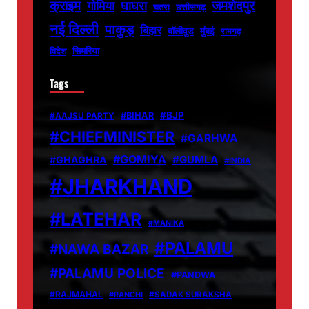
जमशेदपुर
क्राइम
गोमिया
घाघरा
चतरा
छत्तीसगढ़
नई दिल्ली
पाकुड़
बिहार
बॉलीवुड
मुंबई
रामगढ़
सिमरिया
विदेश
Tags
#BJP
#BIHAR
#AAJSU PARTY
#CHIEFMINISTER
#GARHWA
#GOMIYA
#GUMLA
#GHAGHRA
#INDIA
#JHARKHAND
#LATEHAR
#MANIKA
#PALAMU
#NAWA BAZAR
#PALAMU POLICE
#PANDWA
#RAJMAHAL
#RANCHI
#SADAK SURAKSHA