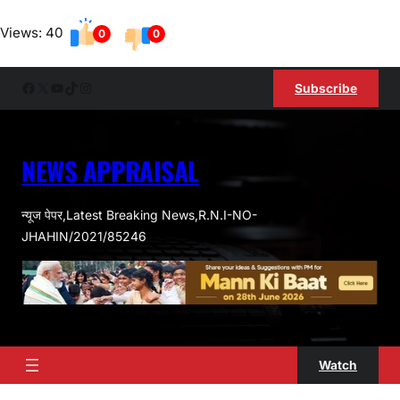
Skip
Views: 40
to
0
0
content
Facebook
X
YouTube
TikTok
Instagram
Subscribe
NEWS APPRAISAL
न्यूज पेपर,Latest Breaking News,R.N.I-NO-
JHAHIN/2021/85246
Watch