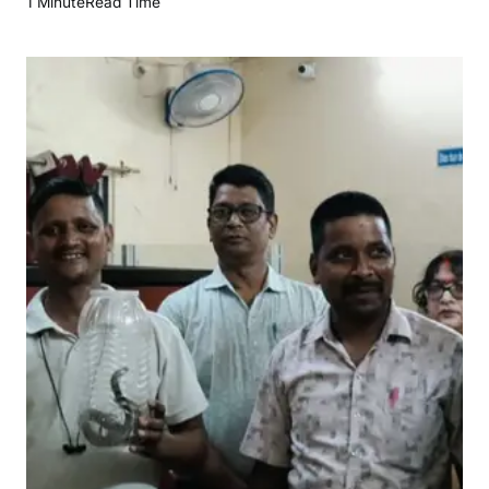
1 Minute
Read Time
नु
घा
ट
र
जि
स्ट्री
का
र्या
ल
य
में
को
ब
रा
मि
ल
ने
से