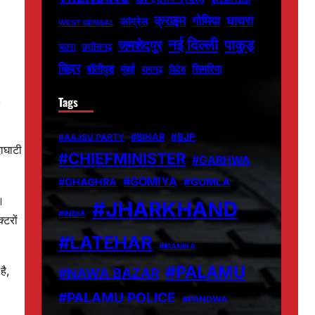
क्राइम
गोमिया
घाघरा
कांग्रेस
WEST BENGAL
नई दिल्ली
पाकुड़
जमशेदपुर
चतरा
छत्तीसगढ़
बिहार
बॉलीवुड
मुंबई
सिमरिया
विदेश
रामगढ़
,
Tags
#BJP
#BIHAR
#AAJSU PARTY
ाघाटी
#CHIEFMINISTER
#GARHWA
#GOMIYA
#GUMLA
#GHAGHRA
।
#JHARKHAND
#INDIA
टरों
#LATEHAR
#MANIKA
#PALAMU
है,
#NAWA BAZAR
#PALAMU POLICE
#PANDWA