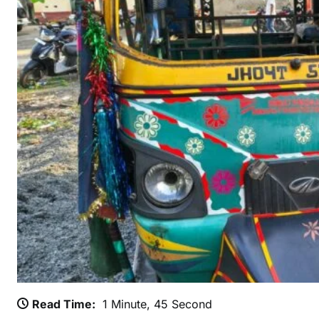
र्द
ना
क
स
ड़
क
हा
द
सा
:
टैं
पो
प
ल
ट
ने
से
Read Time:
1 Minute, 45 Second
प