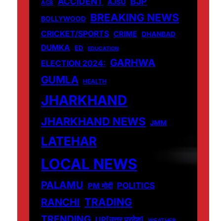
ACCIDENT
BJP
AJSU
ACB
BREAKING NEWS
BOLLYWOOD
CRICKET/SPORTS
CRIME
DHANBAD
DUMKA
ED
EDUCATION
GARHWA
ELECTION 2024:
GUMLA
HEALTH
JHARKHAND
JHARKHAND NEWS
JMM
LATEHAR
LOCAL NEWS
PALAMU
POLITICS
PM मोदी
TRADING
RANCHI
TRENDING
UP[उत्तर प्रदेश]
WEATHER