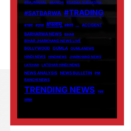
#RAJMAHAL
#RANCHI
#SADAK SURAKSHA
#TRADING
#SATBARWA
#पलामू
…
ACCIDENT
#गढ़वा
#गुमला
#बीजेपी
BARHARWA NEWS
BIHAR
BIHAR JHARKHAND NEWS LIVE
GUMLA
BOLLYWOOD
GUMLANEWS
HINDI NEWS
HINDINEWS
JHARKHAND NEWS
LATEHAR
LATEHAR HINDI NEWS
NEWS ANALYSIS
NEWS BULLETIN
PM
RANCHI NEWS
TRENDING NEWS
गढ़वा
लातेहार