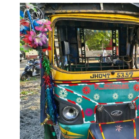
ति
-
प
त्नी
की
मौ
त
,
ए
क
गं
भी
र