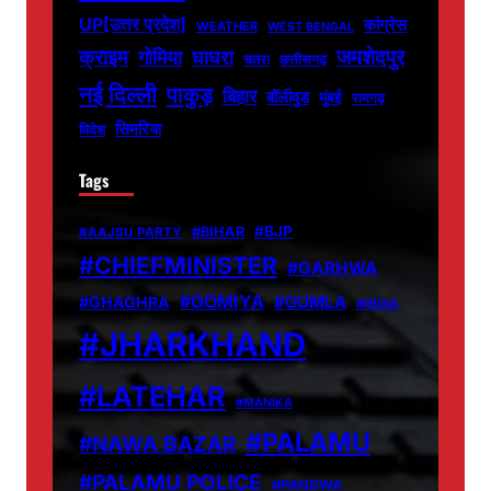
UP[उत्तर प्रदेश]
कांग्रेस
WEATHER
WEST BENGAL
जमशेदपुर
क्राइम
गोमिया
घाघरा
चतरा
छत्तीसगढ़
नई दिल्ली
पाकुड़
बिहार
बॉलीवुड
मुंबई
रामगढ़
सिमरिया
विदेश
Tags
#BJP
#BIHAR
#AAJSU PARTY
#CHIEFMINISTER
#GARHWA
#GOMIYA
#GUMLA
#GHAGHRA
#INDIA
#JHARKHAND
#LATEHAR
#MANIKA
#PALAMU
#NAWA BAZAR
#PALAMU POLICE
#PANDWA