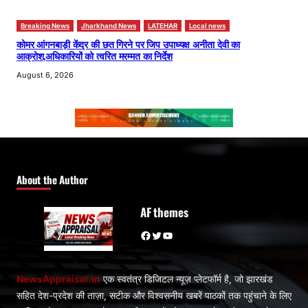
Breaking News
Jharkhand News
LATEHAR
Local news
कोमर आंगनबाड़ी केंद्र की छत गिरने पर जिप उपाध्यक्ष अनीता देवी का
आक्रोश,अधिकारियों को त्वरित मरम्मत का निर्देश
August 6, 2026
About the Author
AF themes
Facebook
Twitter
YouTube
NewsAppraisal.in
एक स्वतंत्र डिजिटल न्यूज़ प्लेटफॉर्म है, जो झारखंड
सहित देश-प्रदेश की ताज़ा, सटीक और विश्वसनीय खबरें पाठकों तक पहुंचाने के लिए