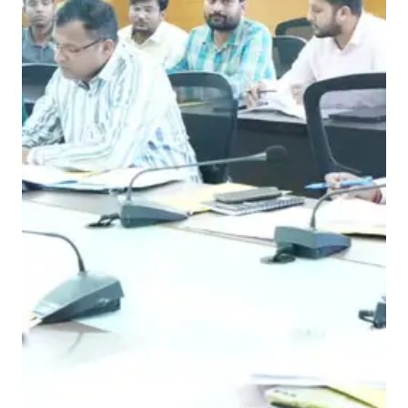
मा
जि
क
सु
र
क्षा
,
श्र
म
वि
भा
ग
द्वा
रा
कि
ये
जा
र
हे