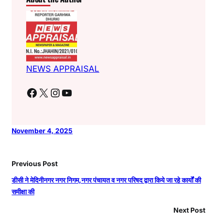
e
l
s
y
e
b
A
Li
o
p
n
o
p
k
k
NEWS APPRAISAL
Facebook
X
Instagram
YouTube
November 4, 2025
Previous Post
डीसी ने मेदिनीनगर नगर निगम,नगर पंचायत व नगर परिषद द्वारा किये जा रहे कार्यों की
समीक्षा की
Next Post