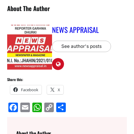
About The Author
NEWS APPRAISAL
See author's posts
Share this:
Facebook
X
F
E
W
C
S
a
m
h
o
h
c
ai
at
p
ar
About the Author