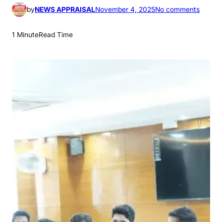
o
by
NEWS APPRAISAL
November 4, 2025
No comments
n
डी
1 Minute
Read Time
सी
ने
नि
यो
ज
न
,
कौ
श
ल
वि
का
स
,
सा