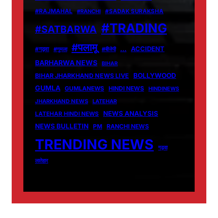
#RAJMAHAL
#RANCHI
#SADAK SURAKSHA
#TRADING
#SATBARWA
#पलामू
…
ACCIDENT
#गढ़वा
#गुमला
#बीजेपी
BARHARWA NEWS
BIHAR
BOLLYWOOD
BIHAR JHARKHAND NEWS LIVE
GUMLA
GUMLANEWS
HINDI NEWS
HINDINEWS
JHARKHAND NEWS
LATEHAR
NEWS ANALYSIS
LATEHAR HINDI NEWS
NEWS BULLETIN
PM
RANCHI NEWS
TRENDING NEWS
गढ़वा
लातेहार