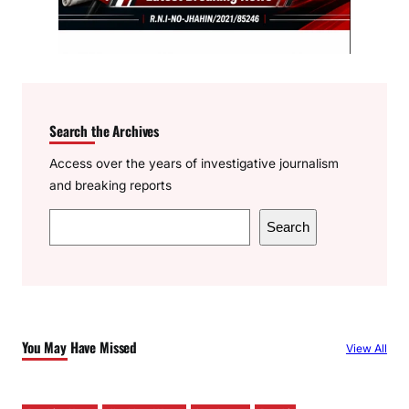
Search the Archives
Access over the years of investigative journalism
and breaking reports
S
Search
e
a
r
c
h
You May Have Missed
View All