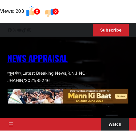
Skip
Views: 203
to
0
0
content
Facebook
X
YouTube
TikTok
Instagram
Subscribe
NEWS APPRAISAL
न्यूज पेपर,Latest Breaking News,R.N.I-NO-
JHAHIN/2021/85246
Watch