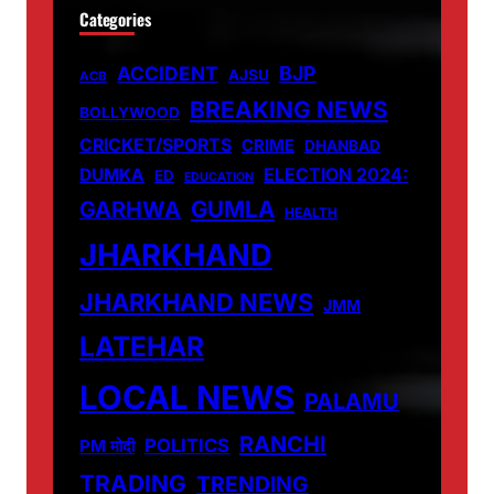
Categories
ACCIDENT
BJP
AJSU
ACB
BREAKING NEWS
BOLLYWOOD
CRICKET/SPORTS
CRIME
DHANBAD
DUMKA
ELECTION 2024:
ED
EDUCATION
GUMLA
GARHWA
HEALTH
JHARKHAND
JHARKHAND NEWS
JMM
LATEHAR
LOCAL NEWS
PALAMU
RANCHI
POLITICS
PM मोदी
TRADING
TRENDING