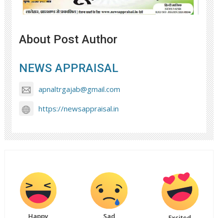
About Post Author
NEWS APPRAISAL
apnaltrgajab@gmail.com
https://newsappraisal.in
Happy
Sad
Excited