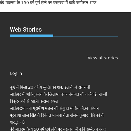
वंदे मातरम के 150 वर्ष पूर्ण होने पर बरहरवा में कवि सम्मेलन आज
Web Stories
झारखंड नगर निकाय
रांची में कांग्रेस की
‘अनन्या पांडे’
चुनाव 2026: नतीजे
‘संविधान बचाओ रैली’:
पलक तिवारी 
View all stories
आने शुरू, कई शहरों में
मल्लिकार्जुन खरगे ने
मुंह:
अध्यक्ष-मेयर की
केंद्र सरकार पर साधा
Log in
तस्वीर साफ
निशाना
कुएं में मिला 20 वर्षीय युवती का शव, इलाके में सनसनी
लातेहार में अतिक्रमण के खिलाफ नगर पंचायत की कार्रवाई, सब्जी
विक्रेताओं से खाली कराया स्थल
लातेहार:भाजपा ग्रामीण मंडल की संयुक्त मासिक बैठक संपन्न
प्रकाश लाल सिंह ने दिवंगत भाजपा नेता संजय कुमार चौबे को दी
श्रद्धांजलि
वंदे मातरम के 150 वर्ष पूर्ण होने पर बरहरवा में कवि सम्मेलन आज