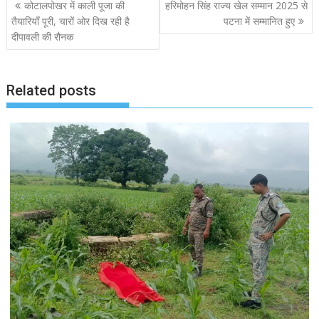
Post
कोटालपोखर में काली पूजा की
हरिमोहन सिंह राज्य खेल सम्मान 2025 से
navigation
तैयारियाँ पूरी, चारों ओर दिख रही है
पटना में सम्मानित हुए
दीपावली की रौनक
Related posts