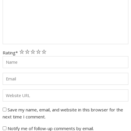
1
2
3
4
5
Rating
*
Save my name, email, and website in this browser for the
next time I comment.
Notify me of follow-up comments by email.