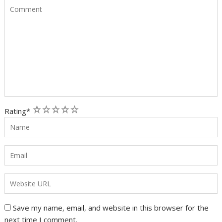
1
2
3
4
5
Rating
*
Save my name, email, and website in this browser for the
next time I comment.