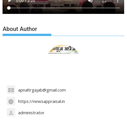
About Author
apnaltrgajab@gmail.com
https://newsappraisal.in
administrator