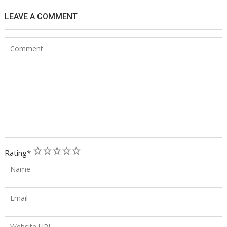
LEAVE A COMMENT
1
2
3
4
5
Rating
*