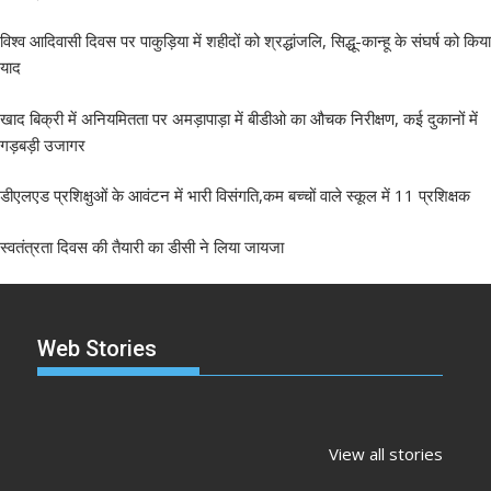
विश्व आदिवासी दिवस पर पाकुड़िया में शहीदों को श्रद्धांजलि, सिद्धू-कान्हू के संघर्ष को किया
याद
खाद बिक्री में अनियमितता पर अमड़ापाड़ा में बीडीओ का औचक निरीक्षण, कई दुकानों में
गड़बड़ी उजागर
डीएलएड प्रशिक्षुओं के आवंटन में भारी विसंगति,कम बच्चों वाले स्कूल में 11 प्रशिक्षक
स्वतंत्रता दिवस की तैयारी का डीसी ने लिया जायजा
Web Stories
झारखंड नगर निकाय
रांची में कांग्रेस की
‘अनन्या पांडे’
चुनाव 2026: नतीजे
‘संविधान बचाओ रैली’:
पलक तिवारी 
View all stories
आने शुरू, कई शहरों में
मल्लिकार्जुन खरगे ने
मुंह: