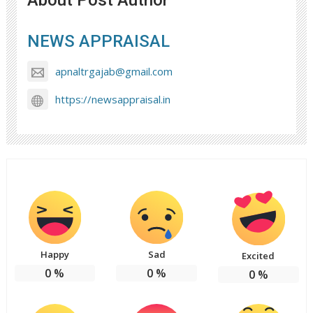
NEWS APPRAISAL
apnaltrgajab@gmail.com
https://newsappraisal.in
Happy
Sad
Excited
0
%
0
%
0
%