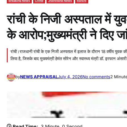
Breaking News
Crime
Jharkhand News
Ranchi
रांची के निजी अस्पताल में 
के आरोप;मुख्यमंत्री ने दिए 
रांची।राजधानी रांची के एक निजी अस्पताल में इलाज के दौरान 18 वर्षीय युवक क
लिया है, जिसके बाद मुख्यमंत्री हेमंत सोरेन और स्वास्थ्य मंत्री डॉ. इरफान अं
o
by
NEWS APPRAISAL
July 4, 2026
No comments
2 Minut
n
रां
ची
के
नि
जी
Read Time:
3 Minute, 0 Second
अ