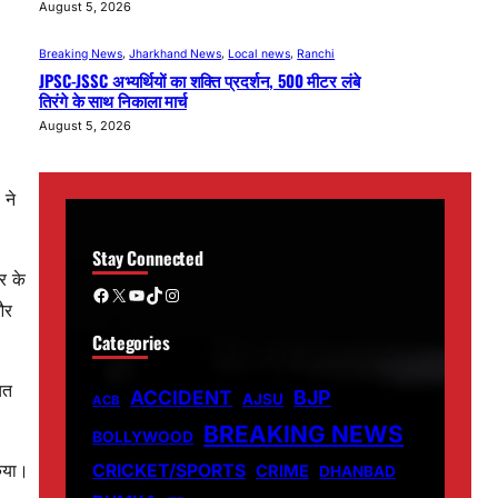
August 5, 2026
Breaking News
, 
Jharkhand News
, 
Local news
, 
Ranchi
JPSC-JSSC अभ्यर्थियों का शक्ति प्रदर्शन, 500 मीटर लंबे
तिरंगे के साथ निकाला मार्च
August 5, 2026
 ने
Stay Connected
र के
Facebook
X
YouTube
TikTok
Instagram
और
Categories
ित
ACCIDENT
BJP
AJSU
ACB
BREAKING NEWS
BOLLYWOOD
किया।
CRICKET/SPORTS
CRIME
DHANBAD