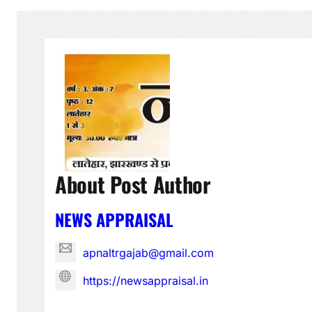
के
आ
दे
श
About Post Author
NEWS APPRAISAL
apnaltrgajab@gmail.com
https://newsappraisal.in