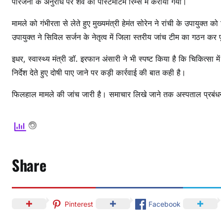
परिजनों के अनुरोध पर शव का पोस्टमार्टम रिम्स में कराया गया।
र
मामले को गंभीरता से लेते हुए मुख्यमंत्री हेमंत सोरेन ने रांची के उपायुक्त क
वा
उपायुक्त ने सिविल सर्जन के नेतृत्व में जिला स्तरीय जांच टीम का गठन कर 
ही
के
इधर, स्वास्थ्य मंत्री डॉ. इरफान अंसारी ने भी स्पष्ट किया है कि चिकित्सा म
आ
निर्देश देते हुए दोषी पाए जाने पर कड़ी कार्रवाई की बात कही है।
रो
प
फिलहाल मामले की जांच जारी है। समाचार लिखे जाने तक अस्पताल प्रबंध
;
मु
ख्य
मं
त्री
Share
ने
दि
ए
जां
Pinterest
Facebook
च