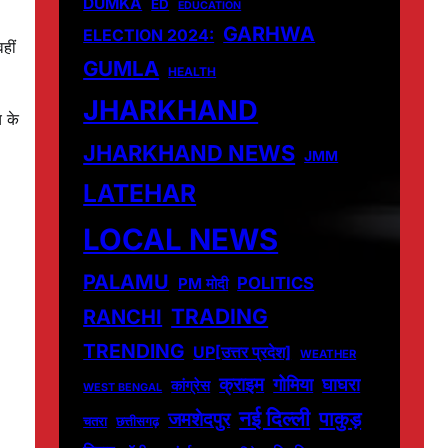
DUMKA
ED
EDUCATION
GARHWA
ELECTION 2024:
हीं
GUMLA
HEALTH
JHARKHAND
च के
JHARKHAND NEWS
JMM
LATEHAR
LOCAL NEWS
PALAMU
POLITICS
PM मोदी
TRADING
RANCHI
TRENDING
UP[उत्तर प्रदेश]
WEATHER
क्राइम
गोमिया
घाघरा
कांग्रेस
WEST BENGAL
नई दिल्ली
पाकुड़
जमशेदपुर
चतरा
छत्तीसगढ़