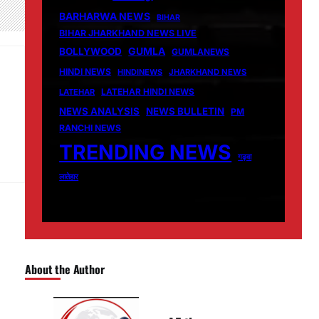
BARHARWA NEWS
BIHAR
BIHAR JHARKHAND NEWS LIVE
GUMLA
BOLLYWOOD
GUMLANEWS
HINDI NEWS
HINDINEWS
JHARKHAND NEWS
LATEHAR
LATEHAR HINDI NEWS
NEWS ANALYSIS
NEWS BULLETIN
PM
RANCHI NEWS
TRENDING NEWS
गढ़वा
लातेहार
About the Author