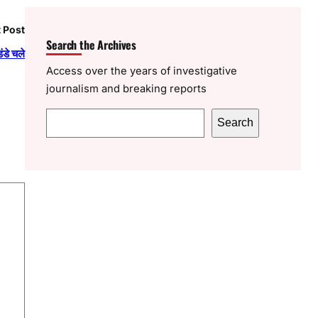
 Post
Search the Archives
ंडे चले
Access over the years of investigative
journalism and breaking reports
S
Search
e
a
r
c
h