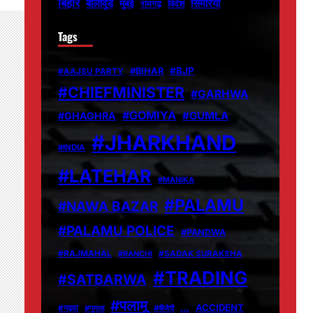
बिहार
बॉलीवुड
मुंबई
सिमरिया
विदेश
रामगढ़
Tags
#BJP
#BIHAR
#AAJSU PARTY
#CHIEFMINISTER
#GARHWA
#GOMIYA
#GUMLA
#GHAGHRA
#JHARKHAND
#INDIA
#LATEHAR
#MANIKA
#PALAMU
#NAWA BAZAR
#PALAMU POLICE
#PANDWA
#RAJMAHAL
#RANCHI
#SADAK SURAKSHA
#TRADING
#SATBARWA
#पलामू
…
ACCIDENT
#गढ़वा
#गुमला
#बीजेपी