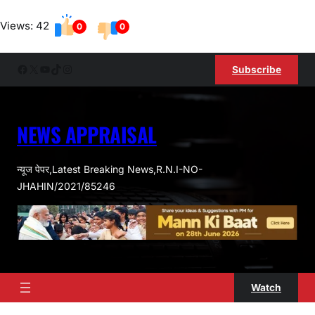
Skip
Views: 42
to
0
0
content
Facebook
X
YouTube
TikTok
Instagram
Subscribe
NEWS APPRAISAL
न्यूज पेपर,Latest Breaking News,R.N.I-NO-
JHAHIN/2021/85246
Watch