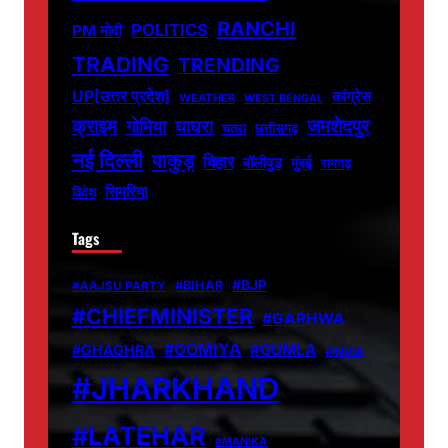
RANCHI
POLITICS
PM मोदी
TRADING
TRENDING
UP[उत्तर प्रदेश]
कांग्रेस
WEATHER
WEST BENGAL
जमशेदपुर
क्राइम
गोमिया
घाघरा
चतरा
छत्तीसगढ़
नई दिल्ली
पाकुड़
बिहार
बॉलीवुड
मुंबई
रामगढ़
सिमरिया
विदेश
Tags
#BJP
#BIHAR
#AAJSU PARTY
#CHIEFMINISTER
#GARHWA
#GOMIYA
#GUMLA
#GHAGHRA
#INDIA
#JHARKHAND
#LATEHAR
#MANIKA