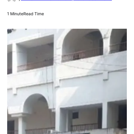
n
ते
1 Minute
Read Time
नु
घा
ट
व्य
व
हा
र
न्या
या
ल
य
में
मा
सि
क
लो