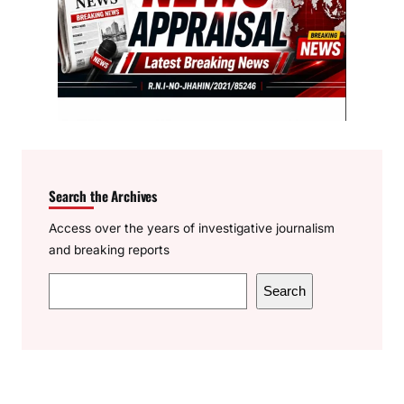
Search the Archives
Access over the years of investigative journalism
and breaking reports
S
Search
e
a
r
c
h