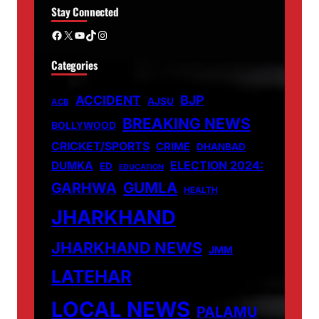
Stay Connected
Facebook
X
YouTube
TikTok
Instagram
Categories
ACCIDENT
BJP
AJSU
ACB
BREAKING NEWS
BOLLYWOOD
CRICKET/SPORTS
CRIME
DHANBAD
DUMKA
ELECTION 2024:
ED
EDUCATION
GUMLA
GARHWA
HEALTH
JHARKHAND
JHARKHAND NEWS
JMM
LATEHAR
LOCAL NEWS
PALAMU