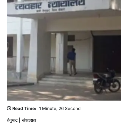
क
अ
दा
ल
त
,
6
मा
म
लों
का
नि
ष्पा
द
न
,
Read Time:
1 Minute, 26 Second
₹
1
तेनुघाट | संवाददाता
5