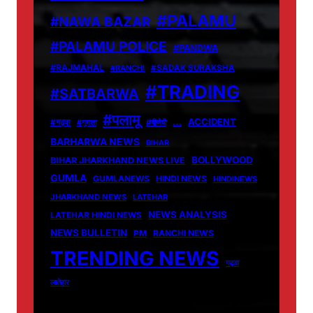
#PALAMU
#NAWA BAZAR
#PALAMU POLICE
#PANDWA
#RAJMAHAL
#RANCHI
#SADAK SURAKSHA
#TRADING
#SATBARWA
#पलामू
…
ACCIDENT
#गढ़वा
#गुमला
#बीजेपी
BARHARWA NEWS
BIHAR
BOLLYWOOD
BIHAR JHARKHAND NEWS LIVE
GUMLA
GUMLANEWS
HINDI NEWS
HINDINEWS
JHARKHAND NEWS
LATEHAR
NEWS ANALYSIS
LATEHAR HINDI NEWS
NEWS BULLETIN
PM
RANCHI NEWS
TRENDING NEWS
गढ़वा
लातेहार