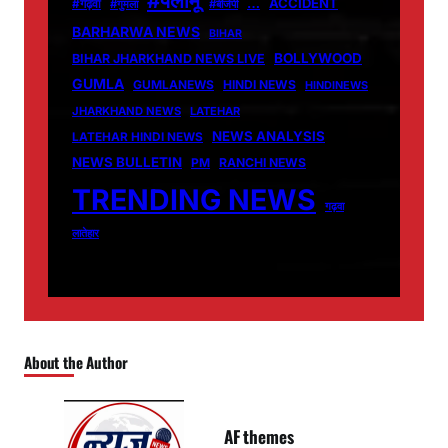
#पलामू
…
ACCIDENT
#गढ़वा
#गुमला
#बीजेपी
BARHARWA NEWS
BIHAR
BOLLYWOOD
BIHAR JHARKHAND NEWS LIVE
GUMLA
GUMLANEWS
HINDI NEWS
HINDINEWS
JHARKHAND NEWS
LATEHAR
NEWS ANALYSIS
LATEHAR HINDI NEWS
NEWS BULLETIN
PM
RANCHI NEWS
TRENDING NEWS
गढ़वा
लातेहार
About the Author
AF themes