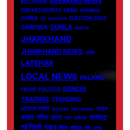
BREAKING NEWS
BOLLYWOOD
CRICKET/SPORTS
CRIME
DHANBAD
DUMKA
ELECTION 2024:
ED
EDUCATION
GUMLA
GARHWA
HEALTH
JHARKHAND
JHARKHAND NEWS
JMM
LATEHAR
LOCAL NEWS
PALAMU
RANCHI
POLITICS
PM मोदी
TRADING
TRENDING
UP[उत्तर प्रदेश]
कांग्रेस
WEATHER
WEST BENGAL
जमशेदपुर
क्राइम
गोमिया
घाघरा
चतरा
छत्तीसगढ़
नई दिल्ली
पाकुड़
बिहार
बॉलीवुड
मुंबई
रामगढ़