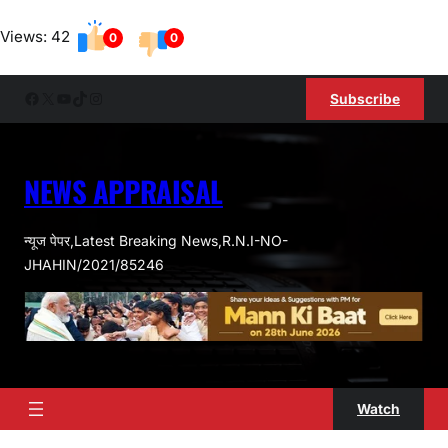
Skip
Views: 42
to
0
0
content
Facebook
X
YouTube
TikTok
Instagram
Subscribe
NEWS APPRAISAL
न्यूज पेपर,Latest Breaking News,R.N.I-NO-
JHAHIN/2021/85246
Watch