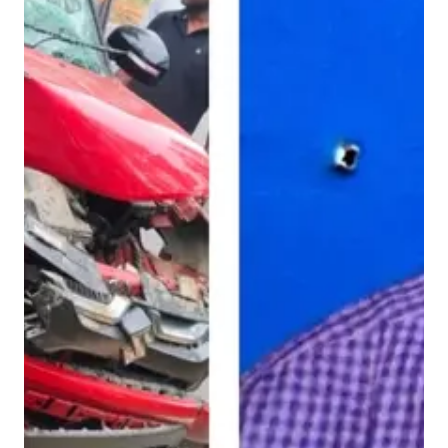
हू
की
स
ड़
क
हा
द
से
में
मौ
त
,
का
र्या
ल
य
में
दी
ग