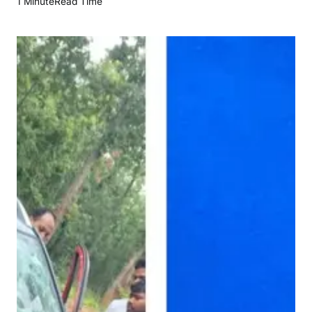
1 Minute
Read Time
घ
रा
प्र
खं
ड
के
पं
चा
य
त
स
चि
व
क
ले
श्व
र
सा