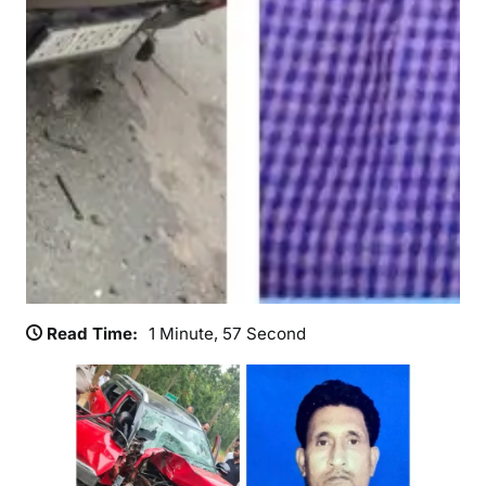
ई
श्र
द्धां
ज
लि
Read Time:
1 Minute, 57 Second