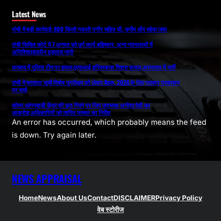
Latest News
रांची में बड़ी कार्रवाई: 800 किलो नकली पनीर सहित घी, क्रीम और खोवा जब्त
रांची सिविल कोर्ट में 7 अगस्त को पूर्ण कार्य बहिष्कार, अन्य न्यायालयों में
अनिश्चितकालीन हड़ताल जारी
धनबाद में पुलिस टीम पर हमला,एएसआई हरिप्रकाश मिश्रा घायल,अस्पताल में भर्ती
रांची में मतदाता सूची विशेष पुनरीक्षण को लेकर बैठक, 2026 के लिए प्रारूप प्रकाशन
पर चर्चा
कोमर आंगनबाड़ी केंद्र की छत गिरने पर जिप उपाध्यक्ष अनीता देवी का
आक्रोश,अधिकारियों को त्वरित मरम्मत का निर्देश
An error has occurred, which probably means the feed
is down. Try again later.
NEWS APPRAISAL
Home
News
About Us
Contact
DISCLAIMER
Privacy Policy
वेब स्टोरीज