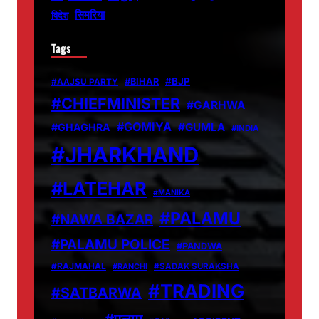
सिमरिया
विदेश
Tags
#BJP
#BIHAR
#AAJSU PARTY
#CHIEFMINISTER
#GARHWA
#GOMIYA
#GUMLA
#GHAGHRA
#INDIA
#JHARKHAND
#LATEHAR
#MANIKA
#PALAMU
#NAWA BAZAR
#PALAMU POLICE
#PANDWA
#RAJMAHAL
#RANCHI
#SADAK SURAKSHA
#TRADING
#SATBARWA