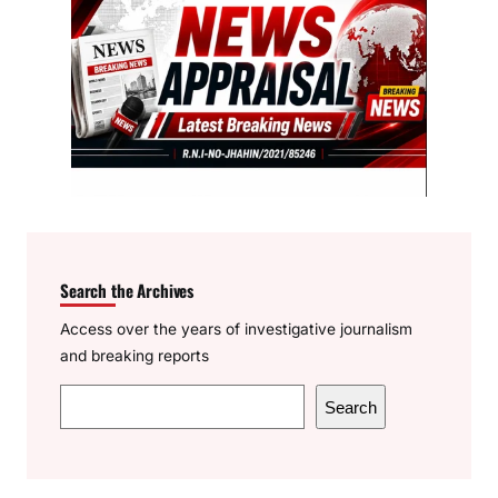
Search the Archives
Access over the years of investigative journalism
and breaking reports
S
Search
e
a
r