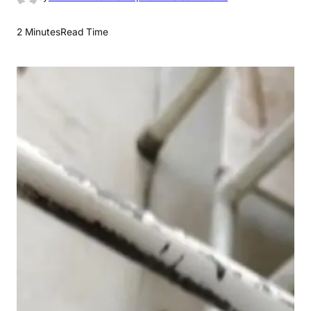
n
को
2 Minutes
Read Time
र्ट
में
सु
न
वा
ई
से
प
ह
ले
खू
नी
सं
घ
र्ष
,