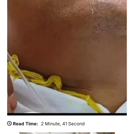
जे
ने
मा
री
गो
ली
Read Time:
2 Minute, 41 Second