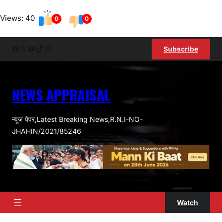
Skip
Views: 40
to
0
0
content
Facebook
X
YouTube
TikTok
Instagram
Subscribe
NEWS APPRAISAL
न्यूज पेपर,Latest Breaking News,R.N.I-NO-
JHAHIN/2021/85246
Watch