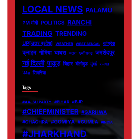
LOCAL NEWS
PALAMU
RANCHI
POLITICS
PM मोदी
TRADING
TRENDING
UP[उत्तर प्रदेश]
कांग्रेस
WEATHER
WEST BENGAL
जमशेदपुर
क्राइम
गोमिया
घाघरा
चतरा
छत्तीसगढ़
नई दिल्ली
पाकुड़
बिहार
बॉलीवुड
मुंबई
रामगढ़
सिमरिया
विदेश
Tags
#BJP
#BIHAR
#AAJSU PARTY
#CHIEFMINISTER
#GARHWA
#GOMIYA
#GUMLA
#GHAGHRA
#INDIA
#JHARKHAND