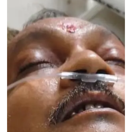
भू
मि
वि
वा
द
में
का
रो
बा
री
सं
ज
य
ति
वा
री
को
भ
ती