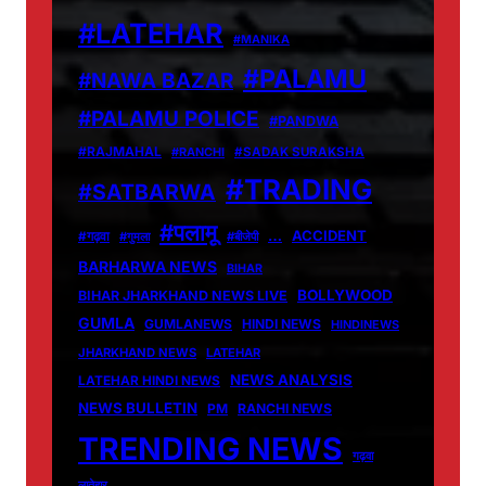
#LATEHAR
#MANIKA
#PALAMU
#NAWA BAZAR
#PALAMU POLICE
#PANDWA
#RAJMAHAL
#RANCHI
#SADAK SURAKSHA
#TRADING
#SATBARWA
#पलामू
…
ACCIDENT
#गढ़वा
#गुमला
#बीजेपी
BARHARWA NEWS
BIHAR
BOLLYWOOD
BIHAR JHARKHAND NEWS LIVE
GUMLA
GUMLANEWS
HINDI NEWS
HINDINEWS
JHARKHAND NEWS
LATEHAR
NEWS ANALYSIS
LATEHAR HINDI NEWS
NEWS BULLETIN
PM
RANCHI NEWS
TRENDING NEWS
गढ़वा
लातेहार