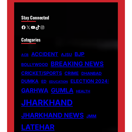
Stay Connected
Facebook
X
YouTube
TikTok
Instagram
Categories
ACCIDENT
BJP
AJSU
ACB
BREAKING NEWS
BOLLYWOOD
CRICKET/SPORTS
CRIME
DHANBAD
DUMKA
ELECTION 2024:
ED
EDUCATION
GUMLA
GARHWA
HEALTH
JHARKHAND
JHARKHAND NEWS
JMM
LATEHAR