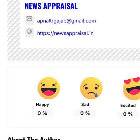
NEWS APPRAISAL
apnaltrgajab@gmail.com
https://newsappraisal.in
Happy
Sad
Excited
0
%
0
%
0
%
About The Author