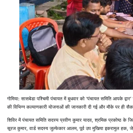
द्वा
र
’
शि
वि
र
आ
यो
जि
त
,
सै
क
गोमिया: सासबेडा पश्चिमी पंचायत में बुधवार को ‘पंचायत समिति आपके द्व
ड़ों
की विभिन्न कल्याणकारी योजनाओं की जानकारी दी गई और मौके पर ही सैकड़ो
श्र
मि
शिविर में पंचायत समिति सदस्य प्रवीण कुमार यादव, श्रमिक प्रकोष्ठ के जि
कों
सूरज कुमार, वार्ड सदस्य जुल्फेकार आलम, पूर्व उप मुखिया इकरामुल हक,