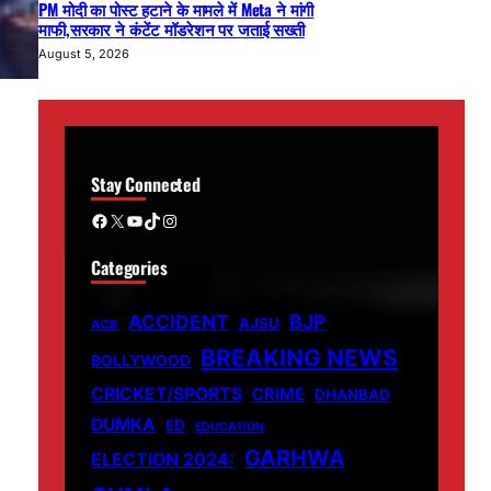
PM मोदी का पोस्ट हटाने के मामले में Meta ने मांगी
माफी,सरकार ने कंटेंट मॉडरेशन पर जताई सख्ती
August 5, 2026
Stay Connected
Facebook
X
YouTube
TikTok
Instagram
Categories
ACCIDENT
BJP
AJSU
ACB
BREAKING NEWS
BOLLYWOOD
CRICKET/SPORTS
CRIME
DHANBAD
DUMKA
ED
EDUCATION
GARHWA
ELECTION 2024: