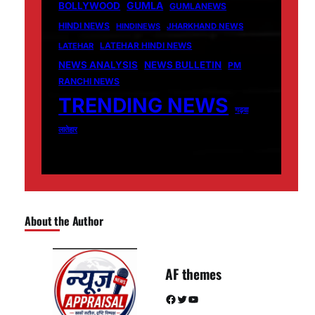
GUMLA
BOLLYWOOD
GUMLANEWS
HINDI NEWS
HINDINEWS
JHARKHAND NEWS
LATEHAR
LATEHAR HINDI NEWS
NEWS ANALYSIS
NEWS BULLETIN
PM
RANCHI NEWS
TRENDING NEWS
गढ़वा
लातेहार
About the Author
AF themes
Facebook
Twitter
YouTube