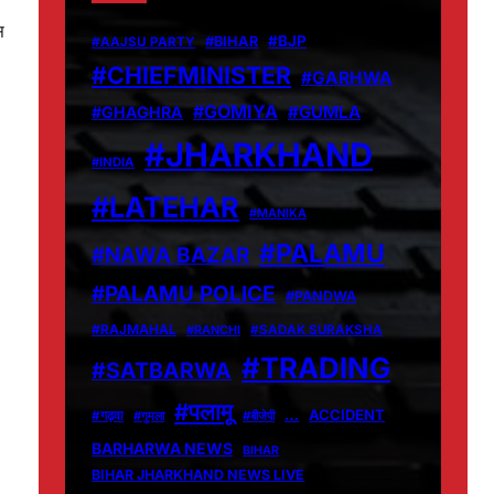
स
#BJP
#BIHAR
#AAJSU PARTY
#CHIEFMINISTER
#GARHWA
#GOMIYA
#GUMLA
#GHAGHRA
#JHARKHAND
#INDIA
#LATEHAR
#MANIKA
#PALAMU
#NAWA BAZAR
#PALAMU POLICE
#PANDWA
#RAJMAHAL
#RANCHI
#SADAK SURAKSHA
#TRADING
#SATBARWA
#पलामू
…
ACCIDENT
#गढ़वा
#गुमला
#बीजेपी
BARHARWA NEWS
BIHAR
BIHAR JHARKHAND NEWS LIVE