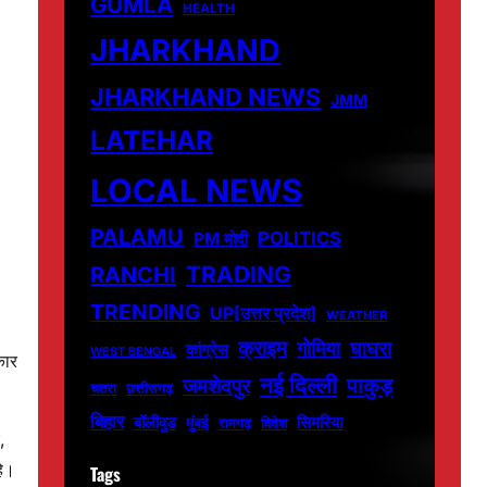
GUMLA
HEALTH
JHARKHAND
JHARKHAND NEWS
JMM
LATEHAR
LOCAL NEWS
PALAMU
POLITICS
PM मोदी
TRADING
RANCHI
TRENDING
UP[उत्तर प्रदेश]
WEATHER
क्राइम
गोमिया
घाघरा
कांग्रेस
WEST BENGAL
कार
नई दिल्ली
पाकुड़
जमशेदपुर
चतरा
छत्तीसगढ़
बिहार
बॉलीवुड
मुंबई
सिमरिया
विदेश
रामगढ़
,
हे।
Tags