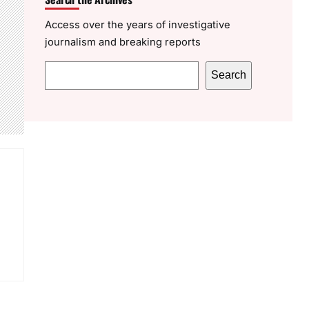
Access over the years of investigative
journalism and breaking reports
S
Search
e
a
r
c
h