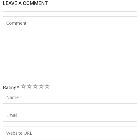
LEAVE A COMMENT
1
2
3
4
5
Rating
*