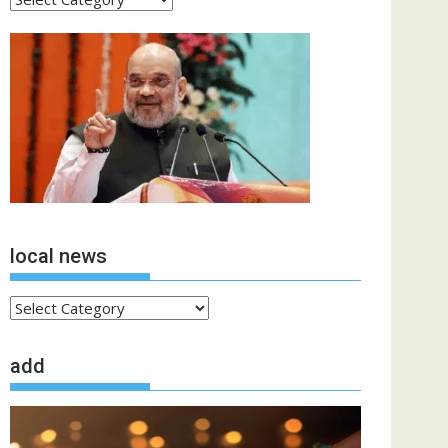
खबरें
local news
local
news
add