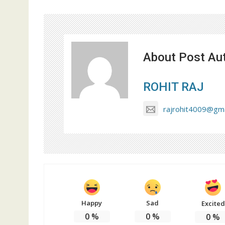
About Post Au
ROHIT RAJ
rajrohit4009@gma
Happy
Sad
Excited
0
%
0
%
0
%