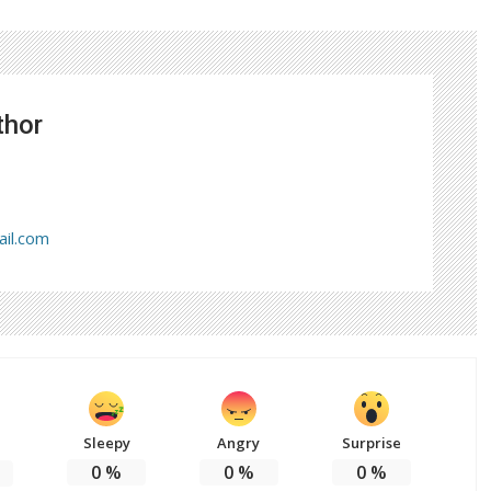
thor
il.com
Sleepy
Angry
Surprise
0
%
0
%
0
%