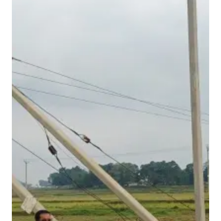
ज
ली
का
ड
ब
ल
पो
ल
ब
न
स
क
ता
है
हा
द
से
का
का