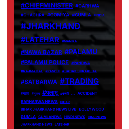
#CHIEFMINISTER
#GARHWA
#GOMIYA
#GUMLA
#GHAGHRA
#INDIA
#JHARKHAND
#LATEHAR
#MANIKA
#PALAMU
#NAWA BAZAR
#PALAMU POLICE
#PANDWA
#RAJMAHAL
#RANCHI
#SADAK SURAKSHA
#TRADING
#SATBARWA
#पलामू
…
ACCIDENT
#गढ़वा
#गुमला
#बीजेपी
BARHARWA NEWS
BIHAR
BOLLYWOOD
BIHAR JHARKHAND NEWS LIVE
GUMLA
GUMLANEWS
HINDI NEWS
HINDINEWS
JHARKHAND NEWS
LATEHAR