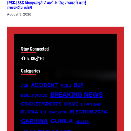
JPSC-JSSC विवाद:छात्रों से वार्ता के लिए सरकार ने बनाई
उच्चस्तरीय कमेटी
August 5, 2026
Stay Connected
Facebook
X
YouTube
TikTok
Instagram
Categories
ACCIDENT
BJP
AJSU
ACB
BREAKING NEWS
BOLLYWOOD
CRICKET/SPORTS
CRIME
DHANBAD
DUMKA
ELECTION 2024:
ED
EDUCATION
GUMLA
GARHWA
HEALTH