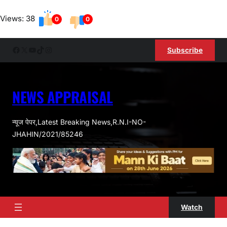
Skip
Views: 38
to
0
0
content
Facebook
X
YouTube
TikTok
Instagram
Subscribe
NEWS APPRAISAL
न्यूज पेपर,Latest Breaking News,R.N.I-NO-
JHAHIN/2021/85246
Watch