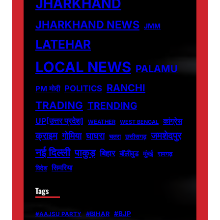
JHARKHAND
JHARKHAND NEWS
JMM
LATEHAR
LOCAL NEWS
PALAMU
RANCHI
POLITICS
PM मोदी
TRADING
TRENDING
UP[उत्तर प्रदेश]
कांग्रेस
WEATHER
WEST BENGAL
जमशेदपुर
क्राइम
गोमिया
घाघरा
चतरा
छत्तीसगढ़
नई दिल्ली
पाकुड़
बिहार
बॉलीवुड
मुंबई
रामगढ़
सिमरिया
विदेश
Tags
#BJP
#BIHAR
#AAJSU PARTY