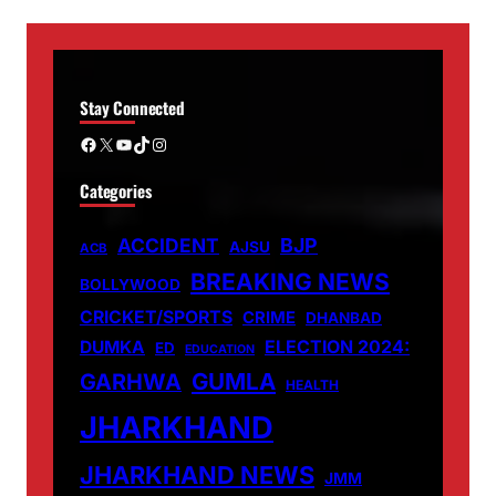
Stay Connected
Facebook
X
YouTube
TikTok
Instagram
Categories
ACCIDENT
BJP
AJSU
ACB
BREAKING NEWS
BOLLYWOOD
CRICKET/SPORTS
CRIME
DHANBAD
DUMKA
ELECTION 2024:
ED
EDUCATION
GUMLA
GARHWA
HEALTH
JHARKHAND
JHARKHAND NEWS
JMM