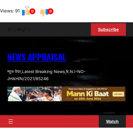
Skip
Views: 91
to
0
0
content
Facebook
X
YouTube
TikTok
Instagram
Subscribe
NEWS APPRAISAL
न्यूज पेपर,Latest Breaking News,R.N.I-NO-
JHAHIN/2021/85246
Watch