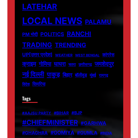
LATEHAR
LOCAL NEWS
PALAMU
RANCHI
POLITICS
PM मोदी
TRADING
TRENDING
UP[उत्तर प्रदेश]
कांग्रेस
WEATHER
WEST BENGAL
जमशेदपुर
क्राइम
गोमिया
घाघरा
चतरा
छत्तीसगढ़
नई दिल्ली
पाकुड़
बिहार
बॉलीवुड
मुंबई
रामगढ़
सिमरिया
विदेश
Tags
#BJP
#BIHAR
#AAJSU PARTY
#CHIEFMINISTER
#GARHWA
#GOMIYA
#GUMLA
#GHAGHRA
#INDIA