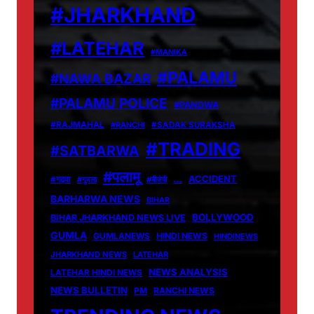
#JHARKHAND
#LATEHAR
#MANIKA
#PALAMU
#NAWA BAZAR
#PALAMU POLICE
#PANDWA
#RAJMAHAL
#RANCHI
#SADAK SURAKSHA
#TRADING
#SATBARWA
#पलामू
…
ACCIDENT
#गढ़वा
#गुमला
#बीजेपी
BARHARWA NEWS
BIHAR
BOLLYWOOD
BIHAR JHARKHAND NEWS LIVE
GUMLA
GUMLANEWS
HINDI NEWS
HINDINEWS
JHARKHAND NEWS
LATEHAR
NEWS ANALYSIS
LATEHAR HINDI NEWS
NEWS BULLETIN
PM
RANCHI NEWS