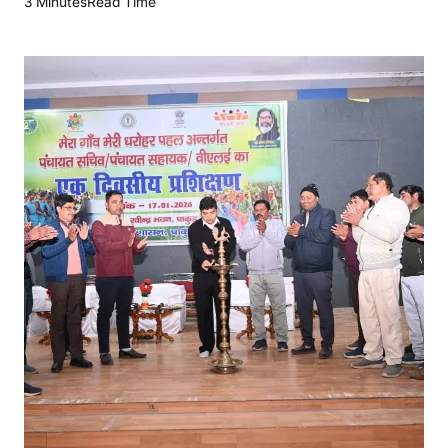
3 Minutes
Read Time
मे
रा
गां
व
–
मे
री
ध
रो
ह
र
’
:
गां
वों
की
आ
त्मा