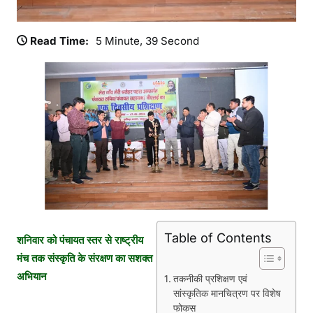
को
डि
जि
Read Time:
5 Minute, 39 Second
ट
ल
प
ह
चा
न
दे
ने
की
ऐ
ति
Table of Contents
हा
शनिवार को पंचायत स्तर से राष्ट्रीय
सि
मंच तक संस्कृति के संरक्षण का सशक्त
क
अभियान
तकनीकी प्रशिक्षण एवं
प
सांस्कृतिक मानचित्रण पर विशेष
ह
फोकस