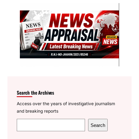
Search the Archives
Access over the years of investigative journalism
and breaking reports
S
Search
e
a