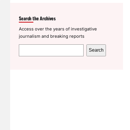
Search the Archives
Access over the years of investigative
journalism and breaking reports
S
Search
e
a
r
c
h