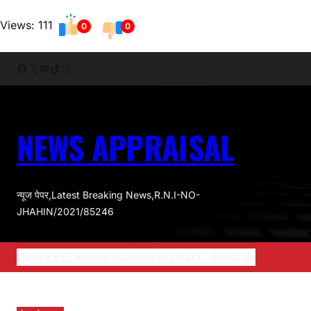
Skip
Views: 111
0
0
to
content
Facebook
X
YouTube
TikTok
Instagram
NEWS APPRAISAL
न्यूज पेपर,Latest Breaking News,R.N.I-NO-
JHAHIN/2021/85246
Home
E PEPAR
News
Business
Contact
About Us