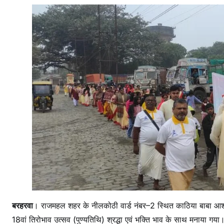
य
गु
रु
म
हा
रा
क
1
8
वां
त
रो
भ
व
उ
बरहरवा
। राजमहल शहर के नीलकोठी वार्ड नंबर–2 स्थित काठिया बाबा आश्रम 
त्
18वां तिरोभाव उत्सव (पुण्यतिथि) श्रद्धा एवं भक्ति भाव के साथ मनाया गया