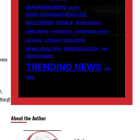
BARHARWA NEWS
BIHAR
BIHAR JHARKHAND NEWS LIVE
GUMLA
BOLLYWOOD
GUMLANEWS
HINDI NEWS
HINDINEWS
JHARKHAND NEWS
LATEHAR
LATEHAR HINDI NEWS
NEWS ANALYSIS
NEWS BULLETIN
PM
RANCHI NEWS
त्सव
TRENDING NEWS
गढ़वा
लातेहार
ा,
ैकड़ों
About the Author