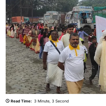
क
ठ
य
बा
बा
श
म
में
धू
म
ध
म
से
म
न
य
Read Time:
3 Minute, 3 Second
ग