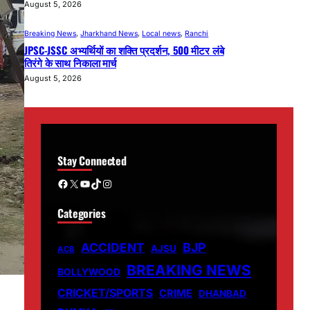
August 5, 2026
Breaking News
, 
Jharkhand News
, 
Local news
, 
Ranchi
JPSC-JSSC अभ्यर्थियों का शक्ति प्रदर्शन, 500 मीटर लंबे
तिरंगे के साथ निकाला मार्च
August 5, 2026
Stay Connected
Facebook
X
YouTube
TikTok
Instagram
Categories
ACCIDENT
BJP
AJSU
ACB
BREAKING NEWS
BOLLYWOOD
CRICKET/SPORTS
CRIME
DHANBAD