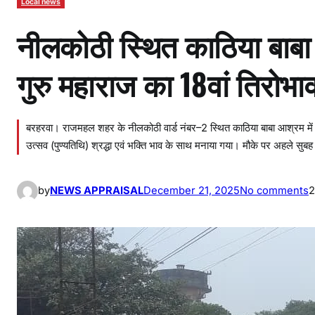
Local news
नीलकोठी स्थित काठिया बाबा 
गुरु महाराज का 18वां तिरोभा
बरहरवा। राजमहल शहर के नीलकोठी वार्ड नंबर–2 स्थित काठिया बाबा आश्रम में रव
उत्सव (पुण्यतिथि) श्रद्धा एवं भक्ति भाव के साथ मनाया गया। मौके पर अहले सुब
o
by
NEWS APPRAISAL
December 21, 2025
No comments
2
n
न
ल
क
ठ
स्
त