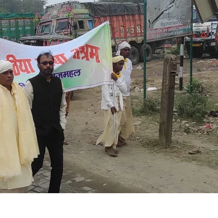
ा
ि
ा
आ
्र
ा
ा
ा