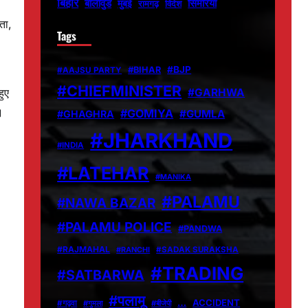
बिहार
बॉलीवुड
मुंबई
सिमरिया
विदेश
रामगढ़
ता,
Tags
#BJP
#BIHAR
#AAJSU PARTY
#CHIEFMINISTER
#GARHWA
हुए
।
#GOMIYA
#GUMLA
#GHAGHRA
#JHARKHAND
#INDIA
#LATEHAR
#MANIKA
#PALAMU
#NAWA BAZAR
#PALAMU POLICE
#PANDWA
#RAJMAHAL
#RANCHI
#SADAK SURAKSHA
#TRADING
#SATBARWA
#पलामू
…
ACCIDENT
#गढ़वा
#गुमला
#बीजेपी