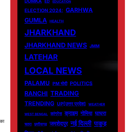
DUMKA
ED
EDUCATION
GARHWA
ELECTION 2024:
GUMLA
HEALTH
JHARKHAND
JHARKHAND NEWS
JMM
LATEHAR
LOCAL NEWS
PALAMU
POLITICS
PM मोदी
TRADING
RANCHI
TRENDING
UP[उत्तर प्रदेश]
WEATHER
क्राइम
गोमिया
घाघरा
कांग्रेस
WEST BENGAL
 का
नई दिल्ली
पाकुड़
जमशेदपुर
चतरा
छत्तीसगढ़