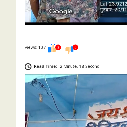
Views: 137
2
0
Read Time:
2 Minute, 18 Second