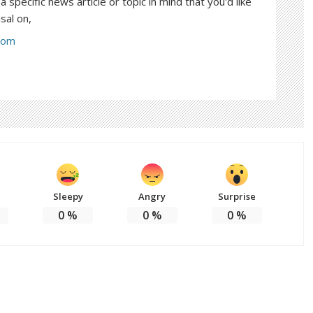
a specific news article or topic in mind that you'd like
sal on,
com
Sleepy
Angry
Surprise
0
%
0
%
0
%