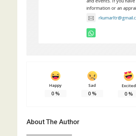
and events. If you have 
information or an apprai
rkumarltr@gmail.
Happy
Sad
Excited
0
%
0
%
0
%
About The Author