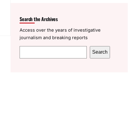
Search the Archives
Access over the years of investigative
journalism and breaking reports
S
Search
e
a
r
c
h