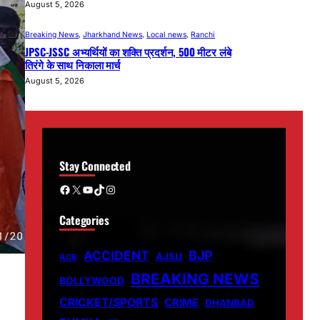
August 5, 2026
Breaking News
, 
Jharkhand News
, 
Local news
, 
Ranchi
JPSC-JSSC अभ्यर्थियों का शक्ति प्रदर्शन, 500 मीटर लंबे
तिरंगे के साथ निकाला मार्च
August 5, 2026
Stay Connected
Facebook
X
YouTube
TikTok
Instagram
Categories
ACCIDENT
BJP
AJSU
ACB
BREAKING NEWS
BOLLYWOOD
CRICKET/SPORTS
CRIME
DHANBAD