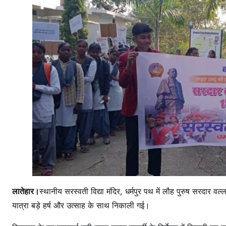
द
र
मे
न
क
ल
ई
व
ए
त
य
त
लातेहार।
स्थानीय सरस्वती विद्या मंदिर, धर्मपुर पथ में लौह पुरुष सरदार वल
यात्रा बड़े हर्ष और उत्साह के साथ निकाली गई।