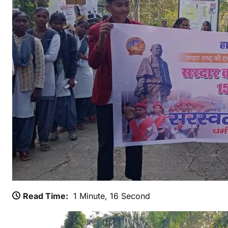
क
1
वी
य
त
प
र
र
स
त
Read Time:
1 Minute, 16 Second
व
द्
म