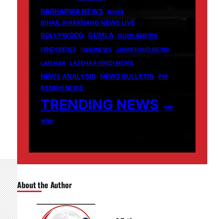
BARHARWA NEWS
BIHAR
BIHAR JHARKHAND NEWS LIVE
GUMLA
BOLLYWOOD
GUMLANEWS
HINDI NEWS
HINDINEWS
JHARKHAND NEWS
LATEHAR
LATEHAR HINDI NEWS
NEWS ANALYSIS
NEWS BULLETIN
PM
RANCHI NEWS
TRENDING NEWS
गढ़वा
लातेहार
About the Author