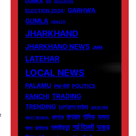
DUMKA
ED
EDUCATION
GARHWA
ELECTION 2024:
GUMLA
HEALTH
JHARKHAND
JHARKHAND NEWS
JMM
LATEHAR
LOCAL NEWS
PALAMU
POLITICS
PM मोदी
TRADING
RANCHI
TRENDING
UP[उत्तर प्रदेश]
WEATHER
ा
क्राइम
गोमिया
घाघरा
कांग्रेस
WEST BENGAL
नई दिल्ली
पाकुड़
जमशेदपुर
चतरा
छत्तीसगढ़