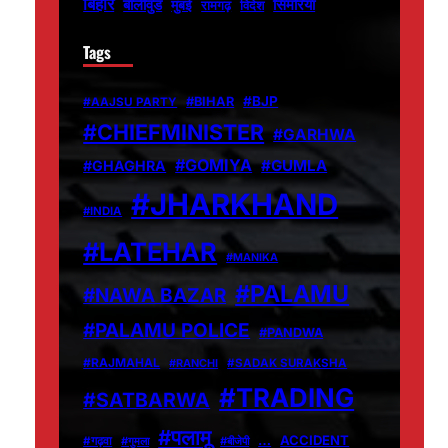
बिहार
बॉलीवुड
मुंबई
सिमरिया
विदेश
रामगढ़
Tags
#BJP
#BIHAR
#AAJSU PARTY
#CHIEFMINISTER
#GARHWA
#GOMIYA
#GUMLA
#GHAGHRA
#JHARKHAND
#INDIA
#LATEHAR
#MANIKA
#PALAMU
#NAWA BAZAR
#PALAMU POLICE
#PANDWA
#RAJMAHAL
#RANCHI
#SADAK SURAKSHA
#TRADING
#SATBARWA
#पलामू
…
ACCIDENT
#गढ़वा
#गुमला
#बीजेपी