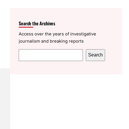
Search the Archives
Access over the years of investigative
journalism and breaking reports
S
Search
e
a
r
c
h