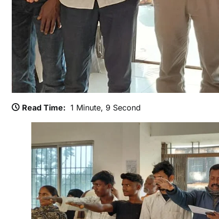
ल
य
न
श
मु
क्
श
प
Read Time:
1 Minute, 9 Second
थ
भ
य
न