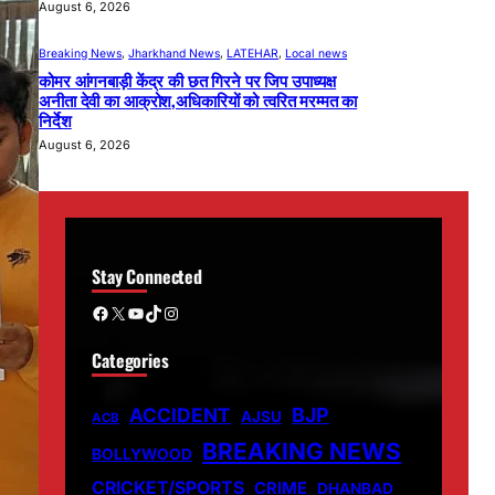
August 6, 2026
Breaking News
, 
Jharkhand News
, 
LATEHAR
, 
Local news
कोमर आंगनबाड़ी केंद्र की छत गिरने पर जिप उपाध्यक्ष
अनीता देवी का आक्रोश,अधिकारियों को त्वरित मरम्मत का
निर्देश
August 6, 2026
Stay Connected
Facebook
X
YouTube
TikTok
Instagram
Categories
ACCIDENT
BJP
AJSU
ACB
BREAKING NEWS
BOLLYWOOD
CRICKET/SPORTS
CRIME
DHANBAD