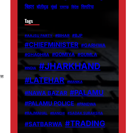
बिहार
बॉलीवुड
मुंबई
सिमरिया
विदेश
रामगढ़
Tags
#BJP
#BIHAR
#AAJSU PARTY
#CHIEFMINISTER
#GARHWA
#GOMIYA
#GUMLA
#GHAGHRA
#JHARKHAND
#INDIA
इस
#LATEHAR
#MANIKA
#PALAMU
#NAWA BAZAR
#PALAMU POLICE
#PANDWA
#RAJMAHAL
#RANCHI
#SADAK SURAKSHA
#TRADING
#SATBARWA