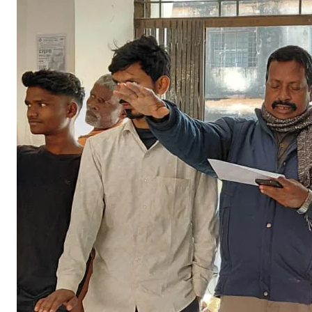
प्
ख
ड
स
ह
अ
च
ल
वि
क
स
प
द
ध
क
री
ने
च