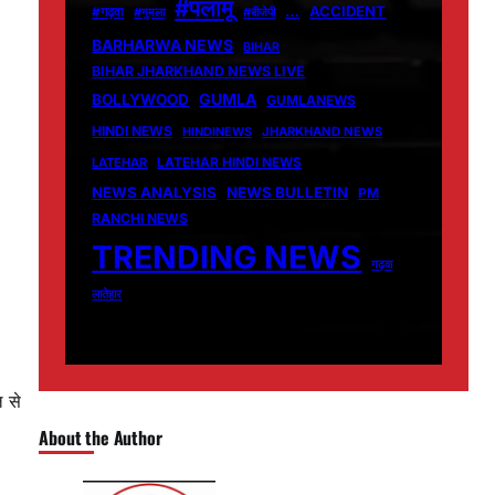
#पलामू
…
ACCIDENT
#गढ़वा
#गुमला
#बीजेपी
BARHARWA NEWS
BIHAR
BIHAR JHARKHAND NEWS LIVE
GUMLA
BOLLYWOOD
GUMLANEWS
HINDI NEWS
HINDINEWS
JHARKHAND NEWS
LATEHAR
LATEHAR HINDI NEWS
NEWS ANALYSIS
NEWS BULLETIN
PM
RANCHI NEWS
TRENDING NEWS
गढ़वा
लातेहार
 से
About the Author