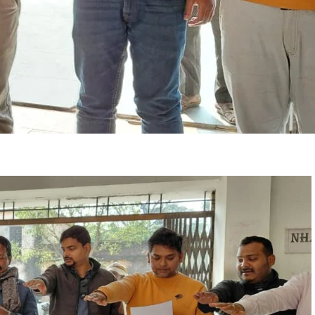
ा
ा
ा
ति
अ
ि
ा