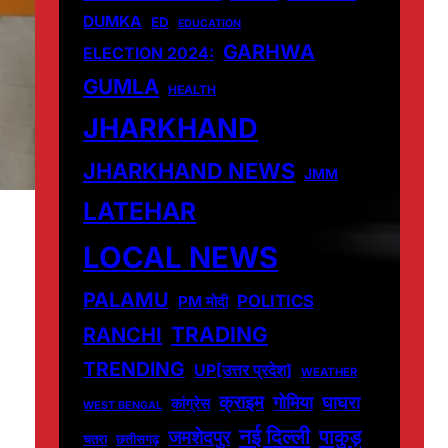
DUMKA
ED
EDUCATION
GARHWA
ELECTION 2024:
GUMLA
HEALTH
JHARKHAND
JHARKHAND NEWS
JMM
LATEHAR
LOCAL NEWS
PALAMU
POLITICS
PM मोदी
TRADING
RANCHI
TRENDING
UP[उत्तर प्रदेश]
WEATHER
क्राइम
गोमिया
घाघरा
कांग्रेस
WEST BENGAL
नई दिल्ली
पाकुड़
जमशेदपुर
चतरा
छत्तीसगढ़