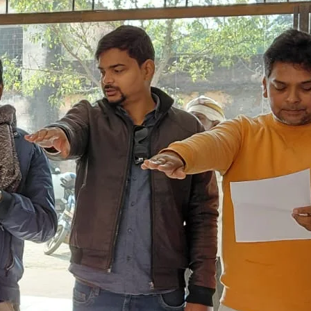
र
ं
ं
ा
ा
ि
ा