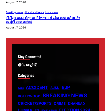
August 7, 2026
Breaking News
, 
Jharkhand News
, 
Local news
सीसीएल कथारा क्षेत्र का निर्देश:स्वांग में अवैध कब्जे वाले क्वार्टर
पर होगी सख्त कार्रवाई
August 7, 2026
Stay Connected
Facebook
X
YouTube
TikTok
Instagram
Categories
ACCIDENT
BJP
AJSU
ACB
BREAKING NEWS
BOLLYWOOD
CRICKET/SPORTS
CRIME
DHANBAD
DUMKA
ELECTION 2024:
ED
EDUCATION