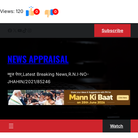
Skip
Views: 120
to
0
0
content
Facebook
X
YouTube
TikTok
Instagram
Subscribe
NEWS APPRAISAL
न्यूज पेपर,Latest Breaking News,R.N.I-NO-
JHAHIN/2021/85246
Watch