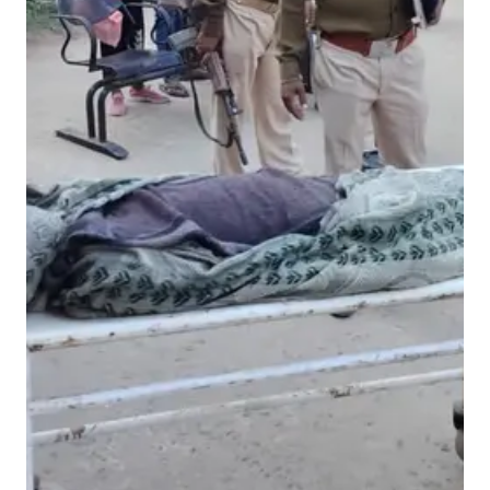
,
3
2
लो
गों
ने
कि
या
स्वै
च्छि
क
र
क्त
दा
न