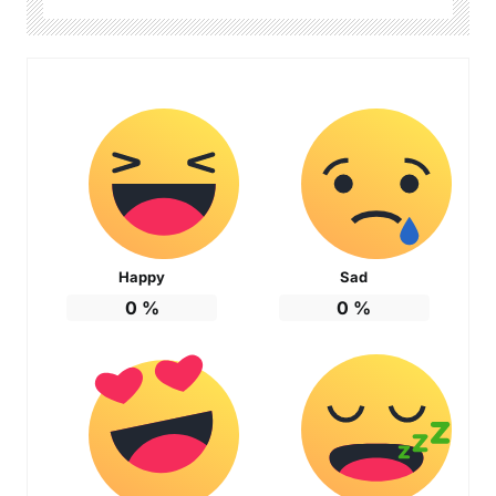
Happy
Sad
0
%
0
%