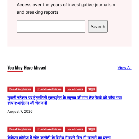
Access over the years of investigative journalism
and breaking reports
S
Search
e
a
r
c
h
You May Have Missed
View All
Breaking News
Jharkhand News
Local news
पाकुड़
गुमानी स्टेशन पर इंटरसिटी एक्सप्रेस के ठहराव की मांग तेज,रेलवे को सौंपा गया
ज्ञापन:आंदोलन की चेतावनी
August 7, 2026
Breaking News
Jharkhand News
Local news
पाकुड़
केकेएम कॉलेज में सीट कटौती के विरोध में दूसरे दिन भी छात्रों का धरना