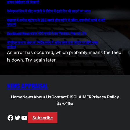
ज्ञापन:आंदोलन की चेतावनी
केकेएम कॉलेज में सीट कटौती के विरोध में दूसरे दिन भी छात्रों का धरना
बरहरवा में अपील म्यूटेशन के 200 मामले तीन महीने से लंबित, तकनीकी खामी से बढ़ी
परेशानी
Jharkhand News:बाइक चोरी मामले में एक गिरफ्तार, भेजा गया जेल
सीसीएल कथारा क्षेत्र का निर्देश:स्वांग में अवैध कब्जे वाले क्वार्टर पर होगी सख्त
कार्रवाई
An error has occurred, which probably means the feed
is down. Try again later.
NEWS APPRAISAL
Home
News
About Us
Contact
DISCLAIMER
Privacy Policy
वेब स्टोरीज
Facebook
Twitter
YouTube
Subscribe