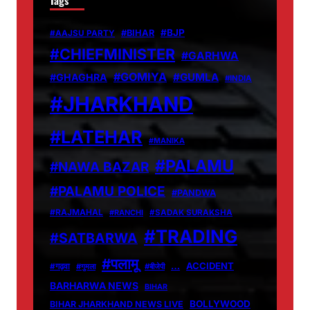
Tags
#BJP
#BIHAR
#AAJSU PARTY
#CHIEFMINISTER
#GARHWA
#GOMIYA
#GUMLA
#GHAGHRA
#INDIA
#JHARKHAND
#LATEHAR
#MANIKA
#PALAMU
#NAWA BAZAR
#PALAMU POLICE
#PANDWA
#RAJMAHAL
#RANCHI
#SADAK SURAKSHA
#TRADING
#SATBARWA
#पलामू
…
ACCIDENT
#गढ़वा
#गुमला
#बीजेपी
BARHARWA NEWS
BIHAR
BOLLYWOOD
BIHAR JHARKHAND NEWS LIVE