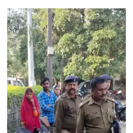
यो
सी
ए
च
सी
में
र
क्त
दा
न
शि
वि
र
का
आ
यो
ज
न