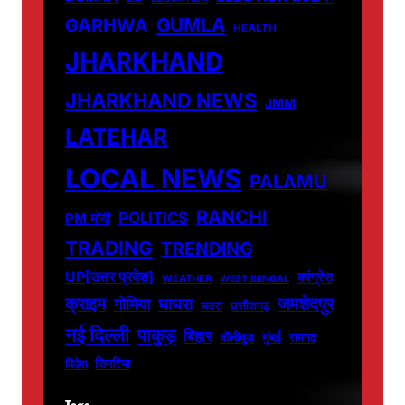
GUMLA
GARHWA
HEALTH
JHARKHAND
JHARKHAND NEWS
JMM
LATEHAR
LOCAL NEWS
PALAMU
RANCHI
POLITICS
PM मोदी
TRADING
TRENDING
UP[उत्तर प्रदेश]
कांग्रेस
WEATHER
WEST BENGAL
जमशेदपुर
क्राइम
गोमिया
घाघरा
चतरा
छत्तीसगढ़
नई दिल्ली
पाकुड़
बिहार
बॉलीवुड
मुंबई
रामगढ़
सिमरिया
विदेश