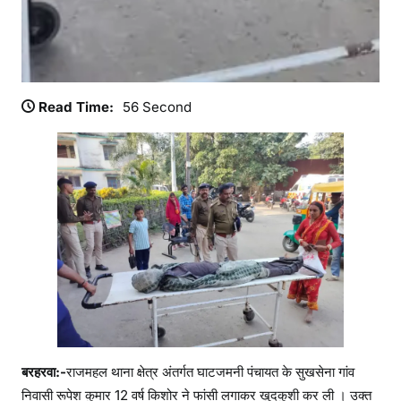
Read Time:
56 Second
बरहरवा:-
राजमहल थाना क्षेत्र अंतर्गत घाटजमनी पंचायत के सुखसेना गांव
निवासी रूपेश कुमार 12 वर्ष किशोर ने फांसी लगाकर खुदकुशी कर ली । उक्त