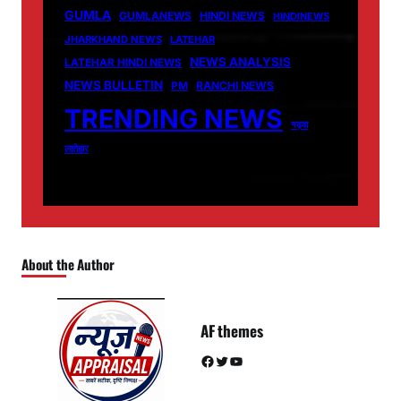
GUMLA
GUMLANEWS
HINDI NEWS
HINDINEWS
JHARKHAND NEWS
LATEHAR
NEWS ANALYSIS
LATEHAR HINDI NEWS
NEWS BULLETIN
PM
RANCHI NEWS
TRENDING NEWS
गढ़वा
लातेहार
About the Author
AF themes
Facebook
Twitter
YouTube