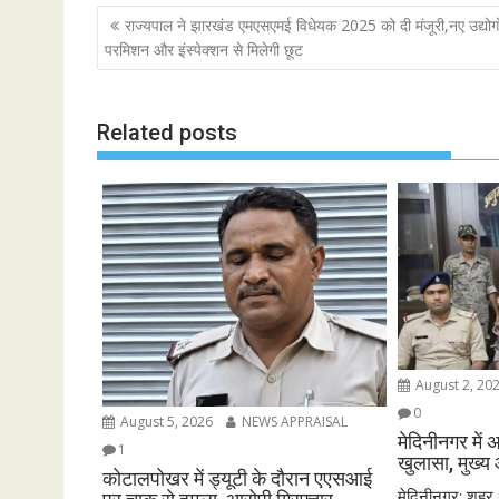
o
p
n
Post
राज्यपाल ने झारखंड एमएसएमई विधेयक 2025 को दी मंजूरी,नए उद्योगो
navigation
k
p
k
परमिशन और इंस्पेक्शन से मिलेगी छूट
Related posts
August 2, 20
0
August 5, 2026
NEWS APPRAISAL
मेदिनीनगर में 
1
खुलासा, मुख्य 
कोटालपोखर में ड्यूटी के दौरान एएसआई
मेदिनीनगर: शहर थ