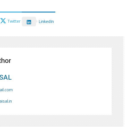
Twitter
LinkedIn
thor
SAL
il.com
isal.in