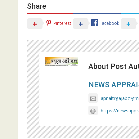
Share
Pinterest
Facebook
About Post Au
NEWS APPRAI
apnaltrgajab@gma
https://newsappra