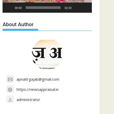
00:00
02:20
About Author
apnaltrgajab@gmail.com
https://newsappraisal.in
administrator