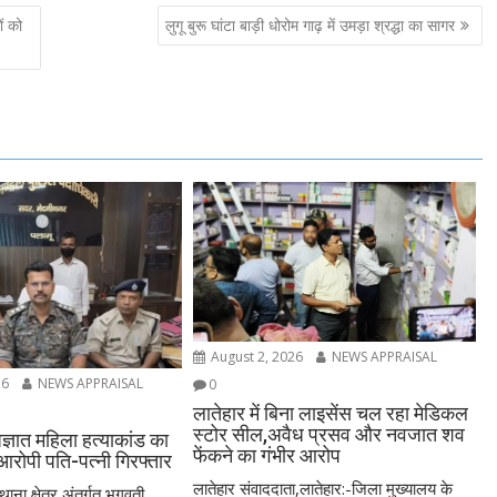
ं को
लुगू बुरू घांटा बाड़ी धोरोम गाढ़ में उमड़ा श्रद्धा का सागर
August 2, 2026
NEWS APPRAISAL
26
NEWS APPRAISAL
0
लातेहार में बिना लाइसेंस चल रहा मेडिकल
स्टोर सील,अवैध प्रसव और नवजात शव
अज्ञात महिला हत्याकांड का
फेंकने का गंभीर आरोप
आरोपी पति-पत्नी गिरफ्तार
लातेहार संवाददाता,लातेहार:-जिला मुख्यालय के
ाना क्षेत्र अंतर्गत भगवती