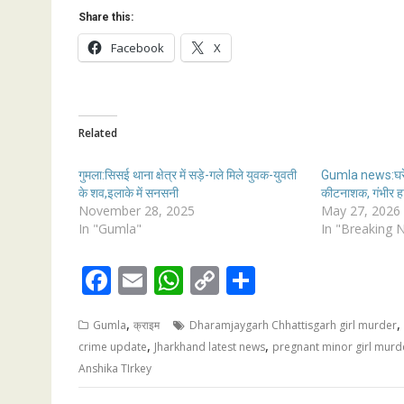
Share this:
Facebook
X
Related
गुमला:सिसई थाना क्षेत्र में सड़े-गले मिले युवक-युवती
Gumla news:घरेलू
के शव,इलाके में सनसनी
कीटनाशक, गंभीर हाल
November 28, 2025
May 27, 2026
In "Gumla"
In "Breaking 
F
E
W
C
S
ac
m
h
o
h
,
,
Gumla
क्राइम
Dharamjaygarh Chhattisgarh girl murder
e
ai
at
p
ar
,
,
crime update
Jharkhand latest news
pregnant minor girl murd
b
l
s
y
e
Anshika TIrkey
o
A
Li