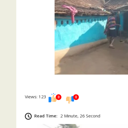
p
n
k
Views: 123
0
0
Read Time:
2 Minute, 26 Second