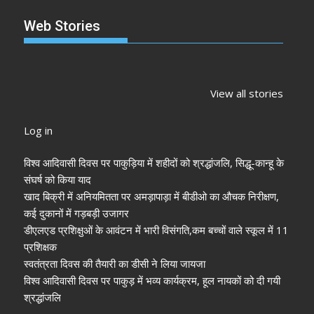
Web Stories
झारखंड नगर निकाय
रांची में कांग्रेस की
‘अनन्या पांडे’
चुनाव 2026: नतीजे
‘संविधान बचाओ रैली’:
पलक तिवारी 
View all stories
आने शुरू, कई शहरों में
मल्लिकार्जुन खरगे ने
मुंह:
अध्यक्ष-मेयर की
केंद्र सरकार पर साधा
Log in
तस्वीर साफ
निशाना
विश्व आदिवासी दिवस पर पाकुड़िया में शहीदों को श्रद्धांजलि, सिद्धू-कान्हू के
संघर्ष को किया याद
खाद बिक्री में अनियमितता पर अमड़ापाड़ा में बीडीओ का औचक निरीक्षण,
कई दुकानों में गड़बड़ी उजागर
डीएलएड प्रशिक्षुओं के आवंटन में भारी विसंगति,कम बच्चों वाले स्कूल में 11
प्रशिक्षक
स्वतंत्रता दिवस की तैयारी का डीसी ने लिया जायजा
विश्व आदिवासी दिवस पर पाकुड़ में भव्य कार्यक्रम, हूल नायकों को दी गयी
श्रद्धांजलि