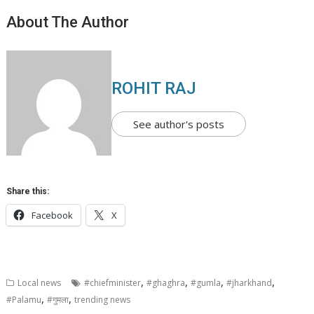
About The Author
ROHIT RAJ
See author's posts
Share this:
Facebook
X
,
,
,
,
Local news
#chiefminister
#ghaghra
#gumla
#jharkhand
,
,
#Palamu
#गुमला
trending news