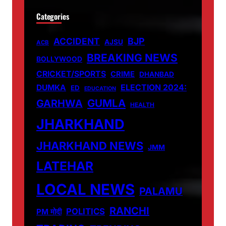
Categories
ACCIDENT
BJP
AJSU
ACB
BREAKING NEWS
BOLLYWOOD
CRICKET/SPORTS
CRIME
DHANBAD
DUMKA
ELECTION 2024:
ED
EDUCATION
GUMLA
GARHWA
HEALTH
JHARKHAND
JHARKHAND NEWS
JMM
LATEHAR
LOCAL NEWS
PALAMU
RANCHI
POLITICS
PM मोदी