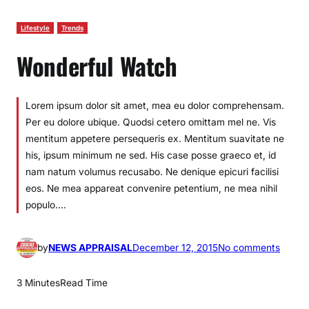
Lifestyle
Trends
Wonderful Watch
Lorem ipsum dolor sit amet, mea eu dolor comprehensam.
Per eu dolore ubique. Quodsi cetero omittam mel ne. Vis
mentitum appetere persequeris ex. Mentitum suavitate ne
his, ipsum minimum ne sed. His case posse graeco et, id
nam natum volumus recusabo. Ne denique epicuri facilisi
eos. Ne mea appareat convenire petentium, ne mea nihil
populo.…
o
by
NEWS APPRAISAL
December 12, 2015
No comments
n
W
3 Minutes
Read Time
o