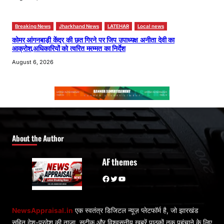
Breaking News
Jharkhand News
LATEHAR
Local news
कोमर आंगनबाड़ी केंद्र की छत गिरने पर जिप उपाध्यक्ष अनीता देवी का
आक्रोश,अधिकारियों को त्वरित मरम्मत का निर्देश
August 6, 2026
About the Author
AF themes
Facebook
Twitter
YouTube
NewsAppraisal.in
एक स्वतंत्र डिजिटल न्यूज़ प्लेटफॉर्म है, जो झारखंड
सहित देश-प्रदेश की ताज़ा, सटीक और विश्वसनीय खबरें पाठकों तक पहुंचाने के लिए