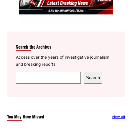
Search the Archives
Access over the years of investigative journalism
and breaking reports
S
Search
e
a
r
c
h
You May Have Missed
View All