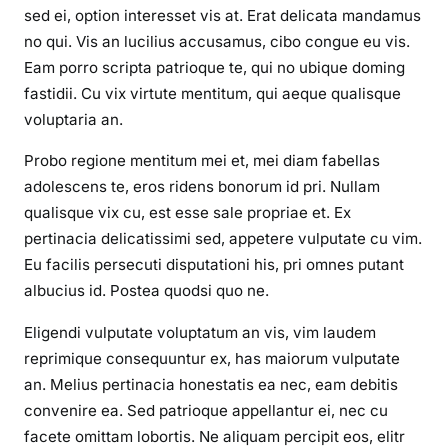
sed ei, option interesset vis at. Erat delicata mandamus
no qui. Vis an lucilius accusamus, cibo congue eu vis.
Eam porro scripta patrioque te, qui no ubique doming
fastidii. Cu vix virtute mentitum, qui aeque qualisque
voluptaria an.
Probo regione mentitum mei et, mei diam fabellas
adolescens te, eros ridens bonorum id pri. Nullam
qualisque vix cu, est esse sale propriae et. Ex
pertinacia delicatissimi sed, appetere vulputate cu vim.
Eu facilis persecuti disputationi his, pri omnes putant
albucius id. Postea quodsi quo ne.
Eligendi vulputate voluptatum an vis, vim laudem
reprimique consequuntur ex, has maiorum vulputate
an. Melius pertinacia honestatis ea nec, eam debitis
convenire ea. Sed patrioque appellantur ei, nec cu
facete omittam lobortis. Ne aliquam percipit eos, elitr