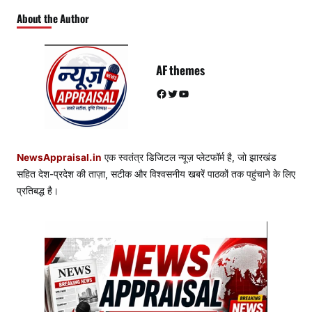
About the Author
AF themes
Facebook
Twitter
YouTube
NewsAppraisal.in
एक स्वतंत्र डिजिटल न्यूज़ प्लेटफॉर्म है, जो झारखंड
सहित देश-प्रदेश की ताज़ा, सटीक और विश्वसनीय खबरें पाठकों तक पहुंचाने के लिए
प्रतिबद्ध है।