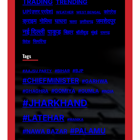
TRADING
TRENDING
UP[उत्तर प्रदेश]
कांग्रेस
WEATHER
WEST BENGAL
जमशेदपुर
क्राइम
गोमिया
घाघरा
चतरा
छत्तीसगढ़
नई दिल्ली
पाकुड़
बिहार
बॉलीवुड
मुंबई
रामगढ़
सिमरिया
विदेश
Tags
#BJP
#BIHAR
#AAJSU PARTY
#CHIEFMINISTER
#GARHWA
#GOMIYA
#GUMLA
#GHAGHRA
#INDIA
#JHARKHAND
#LATEHAR
#MANIKA
#PALAMU
#NAWA BAZAR