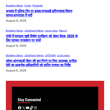
Breaking News
, 
Crime
, 
Dhanbad
धनबाद में पुलिस टीम पर हमला,एएसआई हरिप्रकाश मिश्रा
घायल,अस्पताल में भर्ती
August 6, 2026
Breaking News
, 
Jharkhand News
, 
Local news
, 
Ranchi
रांची में मतदाता सूची विशेष पुनरीक्षण को लेकर बैठक, 2026 के
लिए प्रारूप प्रकाशन पर चर्चा
August 6, 2026
Breaking News
, 
Jharkhand News
, 
LATEHAR
, 
Local news
कोमर आंगनबाड़ी केंद्र की छत गिरने पर जिप उपाध्यक्ष अनीता
देवी का आक्रोश,अधिकारियों को त्वरित मरम्मत का निर्देश
August 6, 2026
Stay Connected
Facebook
X
YouTube
TikTok
Instagram