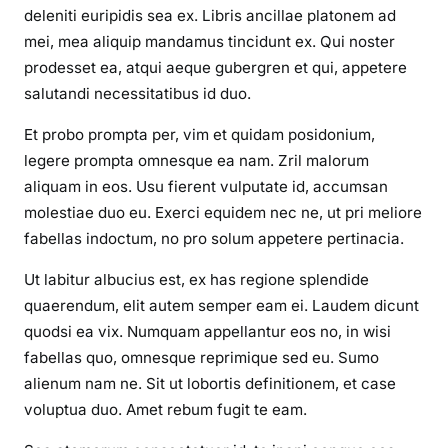
deleniti euripidis sea ex. Libris ancillae platonem ad
mei, mea aliquip mandamus tincidunt ex. Qui noster
prodesset ea, atqui aeque gubergren et qui, appetere
salutandi necessitatibus id duo.
Et probo prompta per, vim et quidam posidonium,
legere prompta omnesque ea nam. Zril malorum
aliquam in eos. Usu fierent vulputate id, accumsan
molestiae duo eu. Exerci equidem nec ne, ut pri meliore
fabellas indoctum, no pro solum appetere pertinacia.
Ut labitur albucius est, ex has regione splendide
quaerendum, elit autem semper eam ei. Laudem dicunt
quodsi ea vix. Numquam appellantur eos no, in wisi
fabellas quo, omnesque reprimique sed eu. Sumo
alienum nam ne. Sit ut lobortis definitionem, et case
voluptua duo. Amet rebum fugit te eam.