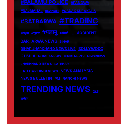
#PALAMU POLICE
#PANDWA
#RAJMAHAL
#RANCHI
#SADAK SURAKSHA
#TRADING
#SATBARWA
#पलामू
…
ACCIDENT
#गढ़वा
#गुमला
#बीजेपी
BARHARWA NEWS
BIHAR
BOLLYWOOD
BIHAR JHARKHAND NEWS LIVE
GUMLA
GUMLANEWS
HINDI NEWS
HINDINEWS
JHARKHAND NEWS
LATEHAR
NEWS ANALYSIS
LATEHAR HINDI NEWS
NEWS BULLETIN
PM
RANCHI NEWS
TRENDING NEWS
गढ़वा
लातेहार