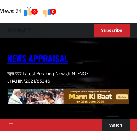
Skip
Views: 24
to
0
0
content
Facebook
X
YouTube
TikTok
Instagram
Subscribe
NEWS APPRAISAL
न्यूज पेपर,Latest Breaking News,R.N.I-NO-
JHAHIN/2021/85246
Watch