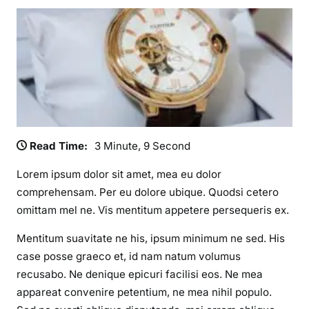
n
d
e
r
f
u
l
W
a
Read Time:
3 Minute, 9 Second
t
c
Lorem ipsum dolor sit amet, mea eu dolor
h
comprehensam. Per eu dolore ubique. Quodsi cetero
omittam mel ne. Vis mentitum appetere persequeris ex.
Mentitum suavitate ne his, ipsum minimum ne sed. His
case posse graeco et, id nam natum volumus
recusabo. Ne denique epicuri facilisi eos. Ne mea
appareat convenire petentium, ne mea nihil populo.