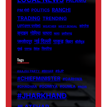
PALAMU
RANCHI
POLITICS
PM मोदी
TRADING
TRENDING
UP[उत्तर प्रदेश]
कांग्रेस
WEATHER
WEST BENGAL
क्राइम
गोमिया
घाघरा
चतरा
छत्तीसगढ़
नई दिल्ली
पाकुड़
जमशेदपुर
बिहार
बॉलीवुड
मुंबई
सिमरिया
विदेश
रामगढ़
Tags
#BJP
#BIHAR
#AAJSU PARTY
#CHIEFMINISTER
#GARHWA
#GOMIYA
#GUMLA
#GHAGHRA
#INDIA
#JHARKHAND
#LATEHAR