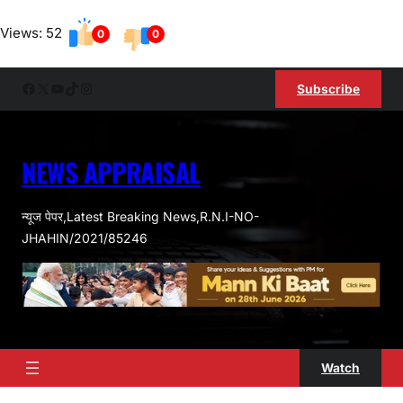
Skip
Views: 52
to
0
0
content
Facebook
X
YouTube
TikTok
Instagram
Subscribe
NEWS APPRAISAL
न्यूज पेपर,Latest Breaking News,R.N.I-NO-
JHAHIN/2021/85246
Watch