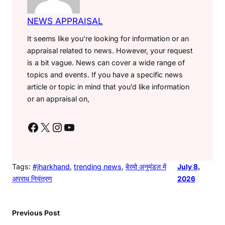
NEWS APPRAISAL
It seems like you’re looking for information or an
appraisal related to news. However, your request
is a bit vague. News can cover a wide range of
topics and events. If you have a specific news
article or topic in mind that you’d like information
or an appraisal on,
Facebook
X
Instagram
YouTube
Tags:
#jharkhand
, 
trending news
, 
बेरमो अनुमंडल में
July 8,
अपराध नियंत्रण
2026
Previous Post