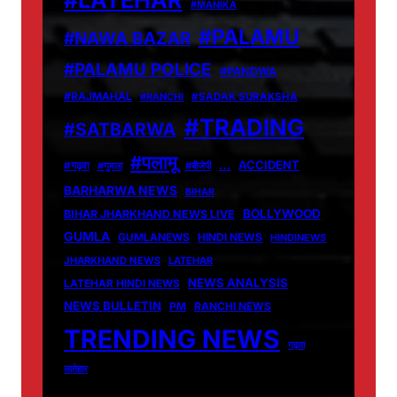
#MANIKA
#PALAMU
#NAWA BAZAR
#PALAMU POLICE
#PANDWA
#RAJMAHAL
#RANCHI
#SADAK SURAKSHA
#TRADING
#SATBARWA
#पलामू
…
ACCIDENT
#गढ़वा
#गुमला
#बीजेपी
BARHARWA NEWS
BIHAR
BOLLYWOOD
BIHAR JHARKHAND NEWS LIVE
GUMLA
GUMLANEWS
HINDI NEWS
HINDINEWS
JHARKHAND NEWS
LATEHAR
NEWS ANALYSIS
LATEHAR HINDI NEWS
NEWS BULLETIN
PM
RANCHI NEWS
TRENDING NEWS
गढ़वा
लातेहार