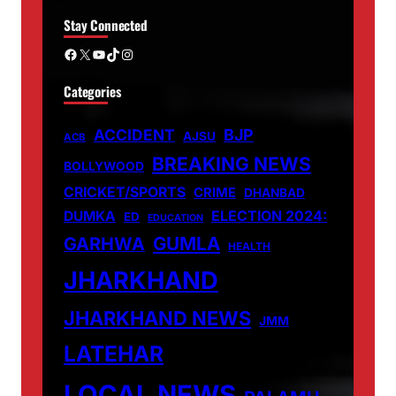
Stay Connected
Facebook
X
YouTube
TikTok
Instagram
Categories
ACCIDENT
BJP
AJSU
ACB
BREAKING NEWS
BOLLYWOOD
CRICKET/SPORTS
CRIME
DHANBAD
DUMKA
ELECTION 2024:
ED
EDUCATION
GUMLA
GARHWA
HEALTH
JHARKHAND
JHARKHAND NEWS
JMM
LATEHAR
LOCAL NEWS