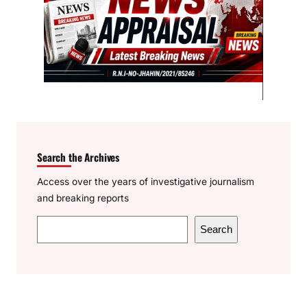
Search the Archives
Access over the years of investigative journalism
and breaking reports
S
Search
e
a
r
c