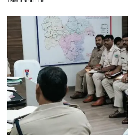
1 Minute
Read Time
र
मो
अ
नु
मं
ड
ल
में
अ
प
रा
ध
नि
यं
त्र
ण
को
ले