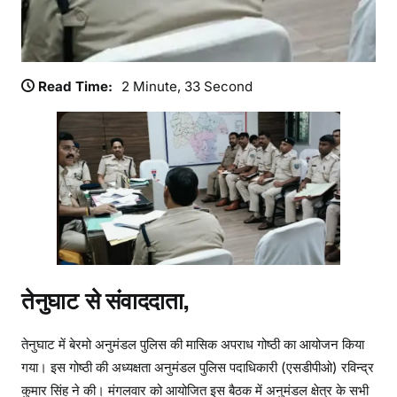
क
र
मा
सि
Read Time:
2 Minute, 33 Second
क
गो
ष्ठी
,
ए
स
डी
पी
ओ
ने
तेनुघाट से संवाददाता
,
दि
ए
तेनुघाट में बेरमो अनुमंडल पुलिस की मासिक अपराध गोष्ठी का आयोजन किया
स
गया। इस गोष्ठी की अध्यक्षता अनुमंडल पुलिस पदाधिकारी (एसडीपीओ) रविन्द्र
ख्त
नि
कुमार सिंह ने की। मंगलवार को आयोजित इस बैठक में अनुमंडल क्षेत्र के सभी