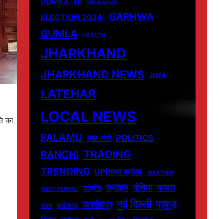
DUMKA
ED
EDUCATION
GARHWA
ELECTION 2024:
GUMLA
HEALTH
JHARKHAND
JHARKHAND NEWS
JMM
LATEHAR
LOCAL NEWS
ति का
PALAMU
POLITICS
PM मोदी
TRADING
RANCHI
TRENDING
UP[उत्तर प्रदेश]
WEATHER
क्राइम
गोमिया
घाघरा
कांग्रेस
WEST BENGAL
नई दिल्ली
पाकुड़
जमशेदपुर
चतरा
छत्तीसगढ़