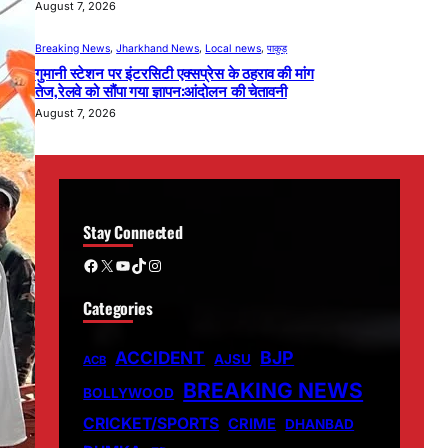
August 7, 2026
Breaking News
, 
Jharkhand News
, 
Local news
, 
पाकुड़
गुमानी स्टेशन पर इंटरसिटी एक्सप्रेस के ठहराव की मांग
तेज,रेलवे को सौंपा गया ज्ञापन:आंदोलन की चेतावनी
August 7, 2026
Stay Connected
Facebook
X
YouTube
TikTok
Instagram
Categories
ACCIDENT
BJP
AJSU
ACB
BREAKING NEWS
BOLLYWOOD
CRICKET/SPORTS
CRIME
DHANBAD