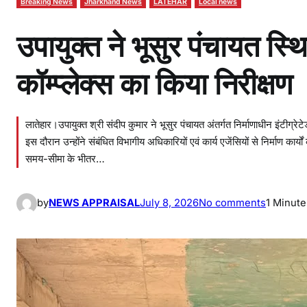
Breaking News
Jharkhand News
LATEHAR
Local news
उपायुक्त ने भूसुर पंचायत स्थित
कॉम्प्लेक्स का किया निरीक्षण
लातेहार।उपायुक्त श्री संदीप कुमार ने भूसुर पंचायत अंतर्गत निर्माणाधीन इंटीग्रेटे
इस दौरान उन्होंने संबंधित विभागीय अधिकारियों एवं कार्य एजेंसियों से निर्माण कार्यो
समय-सीमा के भीतर…
o
by
NEWS APPRAISAL
July 8, 2026
No comments
1 Minute
n
उ
पा
यु
क्त
ने