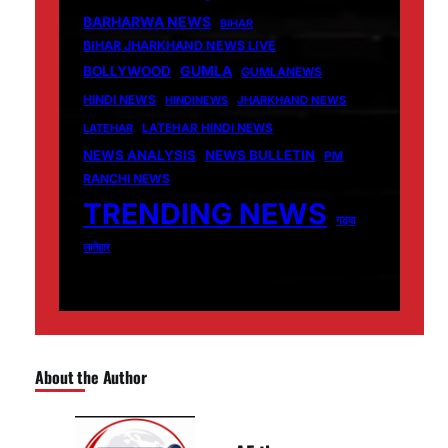
BARHARWA NEWS
BIHAR
BIHAR JHARKHAND NEWS LIVE
GUMLA
BOLLYWOOD
GUMLANEWS
HINDI NEWS
HINDINEWS
JHARKHAND NEWS
LATEHAR
LATEHAR HINDI NEWS
NEWS ANALYSIS
NEWS BULLETIN
PM
RANCHI NEWS
TRENDING NEWS
गढ़वा
लातेहार
About the Author