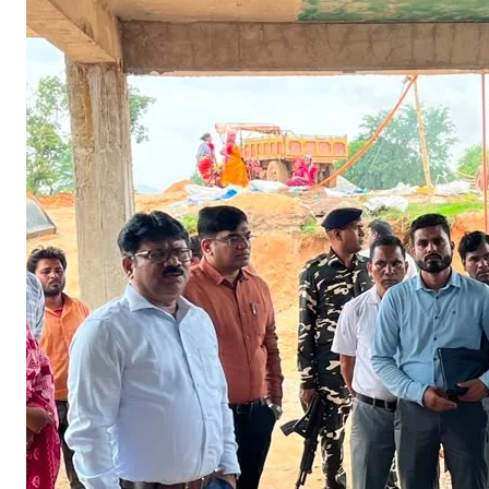
भू
सु
र
पं
चा
य
त
स्थि
त
नि
र्मा
णा
धी
न
इं
टी
ग्रे
टे