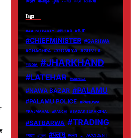
बिहार
बॉलीवुड
मुंबई
सिमरिया
विदेश
रामगढ़
Tags
#BJP
#BIHAR
#AAJSU PARTY
#CHIEFMINISTER
#GARHWA
#GOMIYA
#GUMLA
#GHAGHRA
#JHARKHAND
#INDIA
#LATEHAR
#MANIKA
#PALAMU
#NAWA BAZAR
#PALAMU POLICE
#PANDWA
ण
#RAJMAHAL
#RANCHI
#SADAK SURAKSHA
#TRADING
#SATBARWA
यह
#पलामू
…
ACCIDENT
#गढ़वा
#गुमला
#बीजेपी