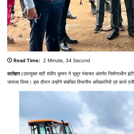
ड
स्पो
र्ट्स
कॉ
म्प्ले
क्स
का
कि
Read Time:
2 Minute, 34 Second
या
लातेहार।
उपायुक्त श्री संदीप कुमार ने भूसुर पंचायत अंतर्गत निर्माणाधीन इंटी
नि
जायजा लिया। इस दौरान उन्होंने संबंधित विभागीय अधिकारियों एवं कार्य एजेंस
री
क्ष
ण