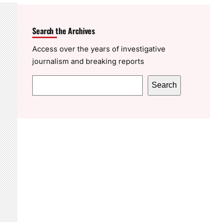
Search the Archives
Access over the years of investigative
journalism and breaking reports
S
Search
e
a
r
c
h