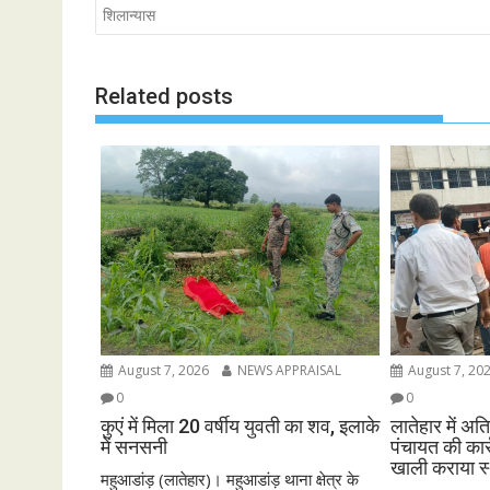
navigation
शिलान्यास
Related posts
August 7, 2026
NEWS APPRAISAL
August 7, 20
0
0
कुएं में मिला 20 वर्षीय युवती का शव, इलाके
लातेहार में 
में सनसनी
पंचायत की कार्
खाली कराया 
महुआडांड़ (लातेहार)। महुआडांड़ थाना क्षेत्र के