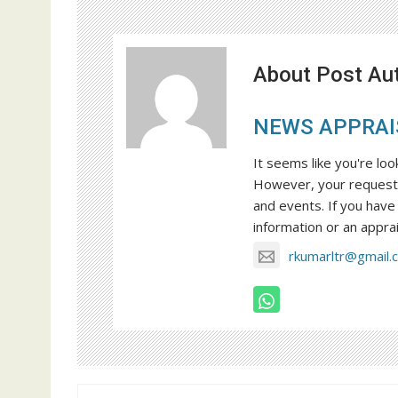
About Post Au
NEWS APPRAI
It seems like you're loo
However, your request 
and events. If you have 
information or an apprai
rkumarltr@gmail.