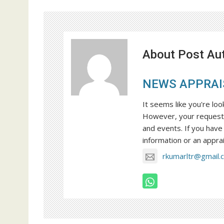
About Post Au
NEWS APPRAI
It seems like you're loo
However, your request 
and events. If you have 
information or an apprai
rkumarltr@gmail.