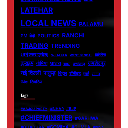
LATEHAR
LOCAL NEWS
PALAMU
RANCHI
POLITICS
PM मोदी
TRADING
TRENDING
UP[उत्तर प्रदेश]
कांग्रेस
WEATHER
WEST BENGAL
जमशेदपुर
क्राइम
गोमिया
घाघरा
चतरा
छत्तीसगढ़
नई दिल्ली
पाकुड़
बिहार
बॉलीवुड
मुंबई
रामगढ़
सिमरिया
विदेश
Tags
#BJP
#BIHAR
#AAJSU PARTY
#CHIEFMINISTER
#GARHWA
#GOMIYA
#GUMLA
#GHAGHRA
#INDIA