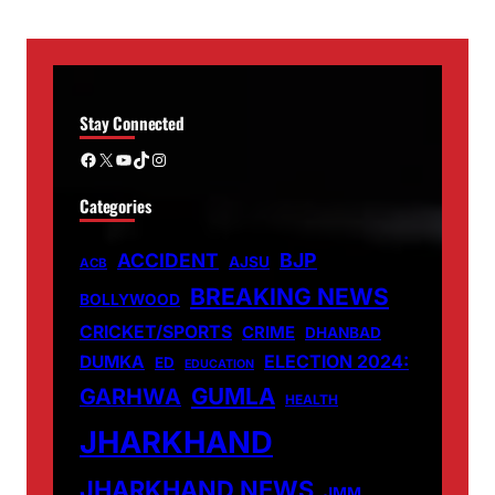
Stay Connected
Facebook
X
YouTube
TikTok
Instagram
Categories
ACCIDENT
BJP
AJSU
ACB
BREAKING NEWS
BOLLYWOOD
CRICKET/SPORTS
CRIME
DHANBAD
DUMKA
ELECTION 2024:
ED
EDUCATION
GUMLA
GARHWA
HEALTH
JHARKHAND
JHARKHAND NEWS
JMM