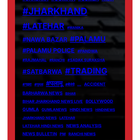
#JHARKHAND
#LATEHAR
#MANIKA
#PALAMU
#NAWA BAZAR
#PALAMU POLICE
#PANDWA
#RAJMAHAL
#RANCHI
#SADAK SURAKSHA
#TRADING
#SATBARWA
#पलामू
…
ACCIDENT
#गढ़वा
#गुमला
#बीजेपी
BARHARWA NEWS
BIHAR
BOLLYWOOD
BIHAR JHARKHAND NEWS LIVE
GUMLA
GUMLANEWS
HINDI NEWS
HINDINEWS
JHARKHAND NEWS
LATEHAR
NEWS ANALYSIS
LATEHAR HINDI NEWS
NEWS BULLETIN
PM
RANCHI NEWS