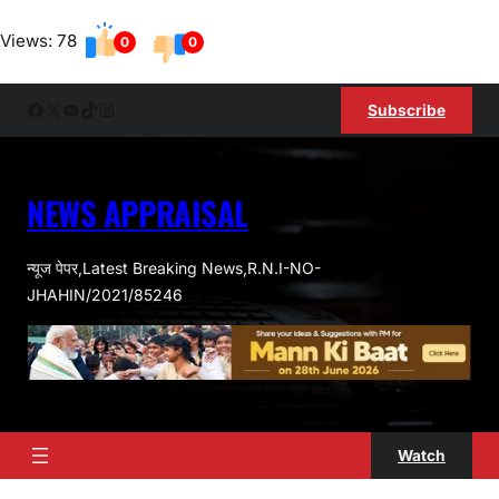
Skip
Views: 78
to
0
0
content
Facebook
X
YouTube
TikTok
Instagram
Subscribe
NEWS APPRAISAL
न्यूज पेपर,Latest Breaking News,R.N.I-NO-
JHAHIN/2021/85246
Watch