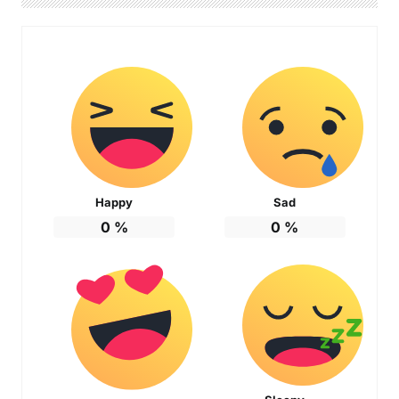
Happy
Sad
0
%
0
%