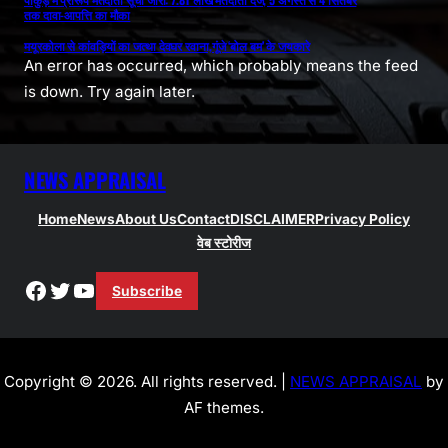
तक दावा-आपत्ति का मौका
मयूरकोला से कांवड़ियों का जत्था देवघर रवाना,गूंजे ‘बोल बम’ के जयकारे
An error has occurred, which probably means the feed
is down. Try again later.
NEWS APPRAISAL
Home
News
About Us
Contact
DISCLAIMER
Privacy Policy
वेब स्टोरीज
Facebook
Twitter
YouTube
Subscribe
Copyright © 2026. All rights reserved. |
NEWS APPRAISAL
by
AF themes.