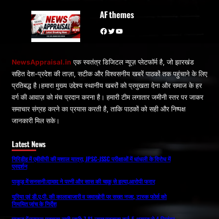
AF themes
Facebook
Twitter
YouTube
NewsAppraisal.in
एक स्वतंत्र डिजिटल न्यूज़ प्लेटफॉर्म है, जो झारखंड
सहित देश-प्रदेश की ताज़ा, सटीक और विश्वसनीय खबरें पाठकों तक पहुंचाने के लिए
प्रतिबद्ध है।हमारा मुख्य उद्देश्य स्थानीय खबरों को प्रमुखता देना और समाज के हर
वर्ग की आवाज़ को मंच प्रदान करना है। हमारी टीम लगातार जमीनी स्तर पर जाकर
समाचार संग्रह करने का प्रयास करती है, ताकि पाठकों को सही और निष्पक्ष
जानकारी मिल सके।
Latest News
गिरिडीह में एबीवीपी की मशाल यात्रा, JPSC-JSSC परीक्षाओं में धांधली के विरोध में
प्रदर्शन
पाकुड़ में सनसनी:दामाद ने पत्नी और सास की चाकू से हत्या,आरोपी फरार
यूरिया एवं डी.ए.पी. की कालाबाजारी व जमाखोरी पर सख्त नजर, टास्क फोर्स को
नियमित जांच के निर्देश
पाकुड़ में प्रारूप मतदाता सूची जारी: 7.81 लाख मतदाता दर्ज, 5 अगस्त से 4 सितंबर