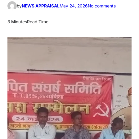
o
by
NEWS APPRAISAL
May 24, 2026
No comments
n
टी
3 Minutes
Read Time
टी
पी
ए
स
ल
ल
प
नि
या
वि
स्था
पि
त
सं
घ