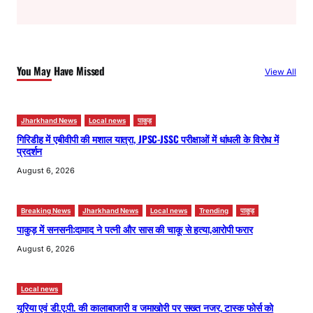
a
r
c
h
You May Have Missed
View All
Jharkhand News
Local news
पाकुड़
गिरिडीह में एबीवीपी की मशाल यात्रा, JPSC-JSSC परीक्षाओं में धांधली के विरोध में
प्रदर्शन
August 6, 2026
Breaking News
Jharkhand News
Local news
Trending
पाकुड़
पाकुड़ में सनसनी:दामाद ने पत्नी और सास की चाकू से हत्या,आरोपी फरार
August 6, 2026
Local news
यूरिया एवं डी.ए.पी. की कालाबाजारी व जमाखोरी पर सख्त नजर, टास्क फोर्स को