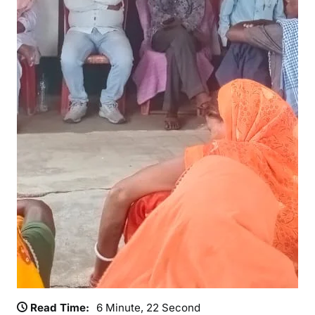
र्ष
स
मि
ति
स
म्मे
ल
न
:
ती
स
रे
अ
धि
वे
श
न
में
न
Read Time:
6 Minute, 22 Second