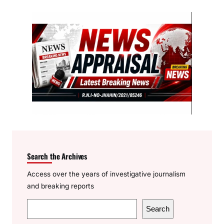
Search the Archives
Access over the years of investigative journalism
and breaking reports
S
Search
e