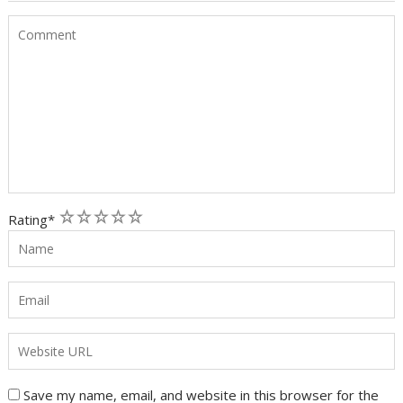
1
2
3
4
5
Rating
*
Save my name, email, and website in this browser for the