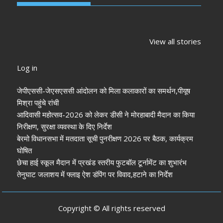
झारखंड नगर निकाय
रांची में कांग्रेस की
‘अनन्या पांडे’
चुनाव 2026: नतीजे
‘संविधान बचाओ रैली’:
पलक तिवारी 
View all stories
आने शुरू, कई शहरों में
मल्लिकार्जुन खरगे ने
मुंह:
अध्यक्ष-मेयर की
केंद्र सरकार पर साधा
Log in
तस्वीर साफ
निशाना
जेपीएससी-जेएसएससी आंदोलन को मिला कलाकारों का समर्थन,पीयूष
मिश्रा पहुंचे रांची
आदिवासी महोत्सव-2026 को लेकर डीसी ने मोरहाबादी मैदान का किया
निरीक्षण, सुरक्षा व्यवस्था के दिए निर्देश
बेरमो विधानसभा में मतदाता सूची पुनरीक्षण 2026 पर बैठक, कार्यक्रम
घोषित
छेचा हाई स्कूल मैदान में प्रखंड स्तरीय फुटबॉल टूर्नामेंट का शुभारंभ
तेनुघाट जलाशय में फ्लाइ ऐश डंपिंग पर विवाद,हटाने का निर्देश
Copyright © All rights reserved