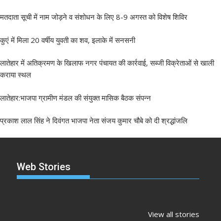
मतदाता सूची में नाम जोड़ने व संशोधन के लिए 8-9 अगस्त को विशेष शिविर
कुएं में मिला 20 वर्षीय युवती का शव, इलाके में सनसनी
लातेहार में अतिक्रमण के खिलाफ नगर पंचायत की कार्रवाई, सब्जी विक्रेताओं से खाली
कराया स्थल
लातेहार:भाजपा ग्रामीण मंडल की संयुक्त मासिक बैठक संपन्न
प्रकाश लाल सिंह ने दिवंगत भाजपा नेता संजय कुमार चौबे को दी श्रद्धांजलि
Web Stories
झारखंड नगर निकाय
रांची में कांग्रेस की
‘अनन्या पांडे’
चुनाव 2026: नतीजे
‘संविधान बचाओ रैली’:
पलक तिवारी 
View all stories