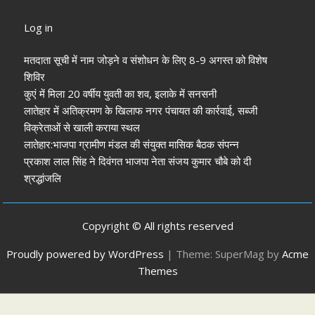
आने शुरू, कई शहरों में
मल्लिकार्जुन खरगे ने
मुंह:
अध्यक्ष-मेयर की
केंद्र सरकार पर साधा
Log in
तस्वीर साफ
निशाना
मतदाता सूची में नाम जोड़ने व संशोधन के लिए 8-9 अगस्त को विशेष
शिविर
कुएं में मिला 20 वर्षीय युवती का शव, इलाके में सनसनी
लातेहार में अतिक्रमण के खिलाफ नगर पंचायत की कार्रवाई, सब्जी
विक्रेताओं से खाली कराया स्थल
लातेहार:भाजपा ग्रामीण मंडल की संयुक्त मासिक बैठक संपन्न
प्रकाश लाल सिंह ने दिवंगत भाजपा नेता संजय कुमार चौबे को दी
श्रद्धांजलि
Copyright © All rights reserved
Proudly powered by WordPress
|
Theme: SuperMag by
Acme
Themes