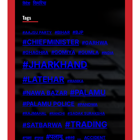
सिमरिया
विदेश
Tags
#BJP
#BIHAR
#AAJSU PARTY
#CHIEFMINISTER
#GARHWA
#GOMIYA
#GUMLA
#GHAGHRA
#INDIA
#JHARKHAND
#LATEHAR
#MANIKA
#PALAMU
#NAWA BAZAR
#PALAMU POLICE
#PANDWA
#RAJMAHAL
#RANCHI
#SADAK SURAKSHA
#TRADING
#SATBARWA
#पलामू
…
ACCIDENT
#गढ़वा
#गुमला
#बीजेपी