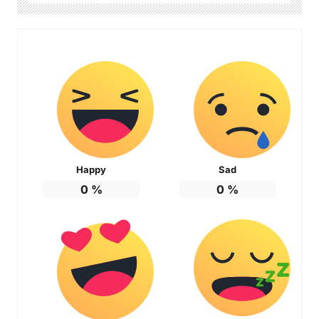
Happy
Sad
0
%
0
%