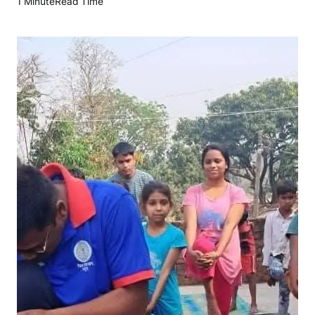
1 Minute
Read Time
कु
ड़
में
आ
यु
ष
वि
भा
ग
की
प
ह
ल
स
रा
ह
नी
य