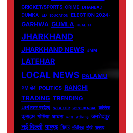
CRICKET/SPORTS
CRIME
DHANBAD
DUMKA
ELECTION 2024:
ED
EDUCATION
GUMLA
GARHWA
HEALTH
JHARKHAND
JHARKHAND NEWS
JMM
LATEHAR
LOCAL NEWS
PALAMU
RANCHI
POLITICS
PM मोदी
TRADING
TRENDING
UP[उत्तर प्रदेश]
कांग्रेस
WEATHER
WEST BENGAL
जमशेदपुर
क्राइम
गोमिया
घाघरा
चतरा
छत्तीसगढ़
नई दिल्ली
पाकुड़
बिहार
बॉलीवुड
मुंबई
रामगढ़