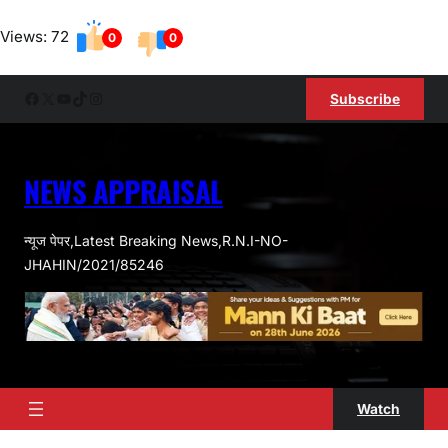
Skip
Views: 72
to
0
0
content
Facebook
X
YouTube
TikTok
Instagram
Subscribe
NEWS APPRAISAL
न्यूज पेपर,Latest Breaking News,R.N.I-NO-
JHAHIN/2021/85246
Watch