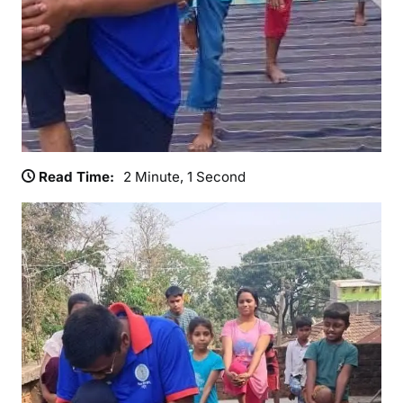
,
यो
ग
शि
वि
रों
से
ब
Read Time:
2 Minute, 1 Second
ढ़
र
ही
स्वा
स्थ्य
जा
ग
रू
क
ता