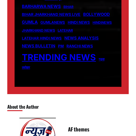
BARHARWA NEWS
BIHAR
BOLLYWOOD
BIHAR JHARKHAND NEWS LIVE
GUMLA
GUMLANEWS
HINDI NEWS
HINDINEWS
JHARKHAND NEWS
LATEHAR
NEWS ANALYSIS
LATEHAR HINDI NEWS
NEWS BULLETIN
PM
RANCHI NEWS
TRENDING NEWS
गढ़वा
लातेहार
About the Author
AF themes