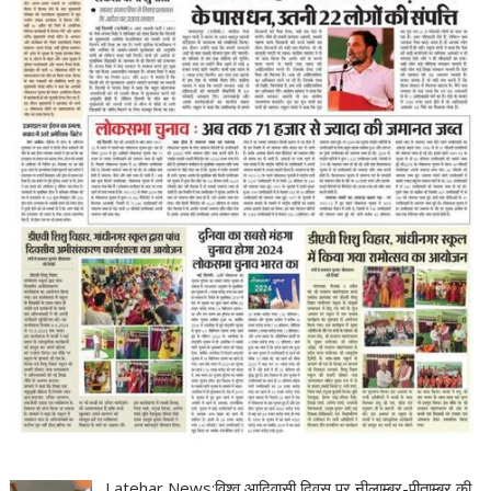
Latehar News:विश्व आदिवासी दिवस पर नीलाम्बर-पीताम्बर की