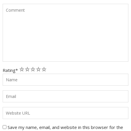
1
2
3
4
5
Rating
*
Save my name, email, and website in this browser for the