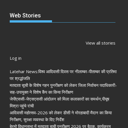
Web Stories
झारखंड नगर निकाय
रांची में कांग्रेस की
‘अनन्या पांडे’
चुनाव 2026: नतीजे
‘संविधान बचाओ रैली’:
पलक तिवारी 
View all stories
आने शुरू, कई शहरों में
मल्लिकार्जुन खरगे ने
मुंह:
अध्यक्ष-मेयर की
केंद्र सरकार पर साधा
Log in
तस्वीर साफ
निशाना
Latehar News:विश्व आदिवासी दिवस पर नीलाम्बर-पीताम्बर की प्रतिमा
पर श्रद्धांजलि
मतदाता सूची के विशेष गहन पुनरीक्षण को लेकर जिला निर्वाचन पदाधिकारी-
सह-उपायुक्त ने विशेष कैंप का किया निरीक्षण
जेपीएससी-जेएसएससी आंदोलन को मिला कलाकारों का समर्थन,पीयूष
मिश्रा पहुंचे रांची
आदिवासी महोत्सव-2026 को लेकर डीसी ने मोरहाबादी मैदान का किया
निरीक्षण, सुरक्षा व्यवस्था के दिए निर्देश
बेरमो विधानसभा में मतदाता सूची पुनरीक्षण 2026 पर बैठक, कार्यक्रम