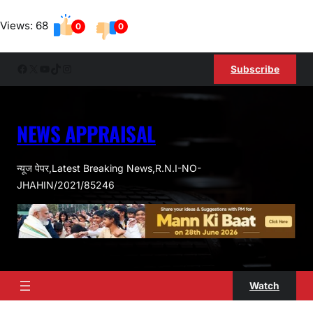
Skip
Views: 68
to
0
0
content
Facebook
X
YouTube
TikTok
Instagram
Subscribe
NEWS APPRAISAL
न्यूज पेपर,Latest Breaking News,R.N.I-NO-
JHAHIN/2021/85246
Watch