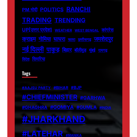
RANCHI
POLITICS
PM मोदी
TRADING
TRENDING
UP[उत्तर प्रदेश]
कांग्रेस
WEATHER
WEST BENGAL
जमशेदपुर
क्राइम
गोमिया
घाघरा
चतरा
छत्तीसगढ़
नई दिल्ली
पाकुड़
बिहार
बॉलीवुड
मुंबई
रामगढ़
सिमरिया
विदेश
Tags
#BJP
#BIHAR
#AAJSU PARTY
#CHIEFMINISTER
#GARHWA
#GOMIYA
#GUMLA
#GHAGHRA
#INDIA
#JHARKHAND
#LATEHAR
#MANIKA