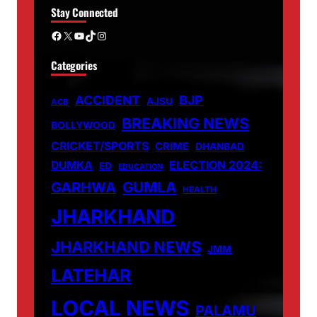
Stay Connected
Facebook
X
YouTube
TikTok
Instagram
Categories
ACCIDENT
BJP
AJSU
ACB
BREAKING NEWS
BOLLYWOOD
CRICKET/SPORTS
CRIME
DHANBAD
DUMKA
ELECTION 2024:
ED
EDUCATION
GUMLA
GARHWA
HEALTH
JHARKHAND
JHARKHAND NEWS
JMM
LATEHAR
LOCAL NEWS
PALAMU