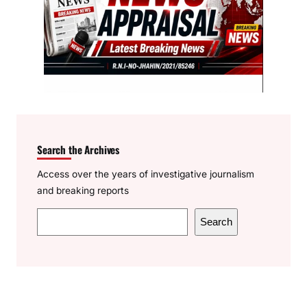
Search the Archives
Access over the years of investigative journalism
and breaking reports
S
Search
e
a
r
c
h