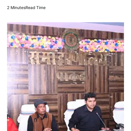
मा
2 Minutes
Read Time
इ
क्रो
ऑ
ब्ज
र्व
र
ब्री
फिं
ग
में
दि
ए
ग
ए
दि
शा
-