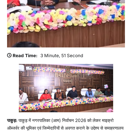
नि
र्दे
श
,
नि
ष्प
क्ष
म
Read Time:
3 Minute, 51 Second
त
दा
न
प
र
जो
र
पाकुड़:
पाकुड़ में नगरपालिका (आम) निर्वाचन 2026 को लेकर माइक्रो
ऑब्जर्वर की भूमिका एवं जिम्मेदारियों से अवगत कराने के उद्देश्य से समाहरणालय