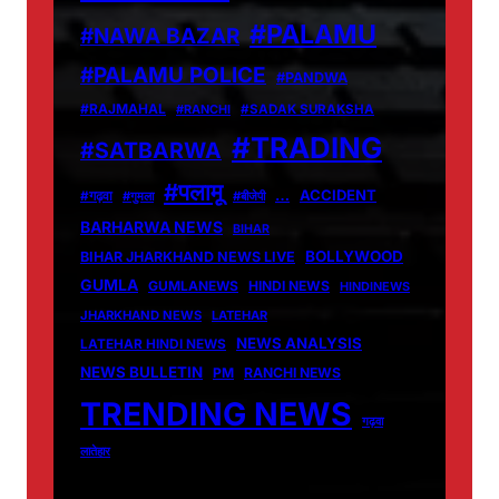
#PALAMU
#NAWA BAZAR
#PALAMU POLICE
#PANDWA
#RAJMAHAL
#RANCHI
#SADAK SURAKSHA
#TRADING
#SATBARWA
#पलामू
…
ACCIDENT
#गढ़वा
#गुमला
#बीजेपी
BARHARWA NEWS
BIHAR
BOLLYWOOD
BIHAR JHARKHAND NEWS LIVE
GUMLA
GUMLANEWS
HINDI NEWS
HINDINEWS
JHARKHAND NEWS
LATEHAR
NEWS ANALYSIS
LATEHAR HINDI NEWS
NEWS BULLETIN
PM
RANCHI NEWS
TRENDING NEWS
गढ़वा
लातेहार