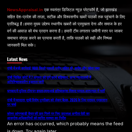
NewsAppraisal.in
एक स्वतंत्र डिजिटल न्यूज़ प्लेटफॉर्म है, जो झारखंड
सहित देश-प्रदेश की ताज़ा, सटीक और विश्वसनीय खबरें पाठकों तक पहुंचाने के लिए
प्रतिबद्ध है।हमारा मुख्य उद्देश्य स्थानीय खबरों को प्रमुखता देना और समाज के हर
वर्ग की आवाज़ को मंच प्रदान करना है। हमारी टीम लगातार जमीनी स्तर पर जाकर
समाचार संग्रह करने का प्रयास करती है, ताकि पाठकों को सही और निष्पक्ष
जानकारी मिल सके।
Latest News
रांची में बड़ी कार्रवाई: 800 किलो नकली पनीर सहित घी, क्रीम और खोवा जब्त
रांची सिविल कोर्ट में 7 अगस्त को पूर्ण कार्य बहिष्कार, अन्य न्यायालयों में
अनिश्चितकालीन हड़ताल जारी
धनबाद में पुलिस टीम पर हमला,एएसआई हरिप्रकाश मिश्रा घायल,अस्पताल में भर्ती
रांची में मतदाता सूची विशेष पुनरीक्षण को लेकर बैठक, 2026 के लिए प्रारूप प्रकाशन
पर चर्चा
कोमर आंगनबाड़ी केंद्र की छत गिरने पर जिप उपाध्यक्ष अनीता देवी का
आक्रोश,अधिकारियों को त्वरित मरम्मत का निर्देश
An error has occurred, which probably means the feed
is down. Try again later.