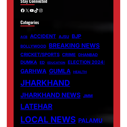
Stay Connected
Facebook
X
YouTube
TikTok
Instagram
Categories
ACCIDENT
BJP
AJSU
ACB
BREAKING NEWS
BOLLYWOOD
CRICKET/SPORTS
CRIME
DHANBAD
DUMKA
ELECTION 2024:
ED
EDUCATION
GUMLA
GARHWA
HEALTH
JHARKHAND
JHARKHAND NEWS
JMM
LATEHAR
LOCAL NEWS
PALAMU