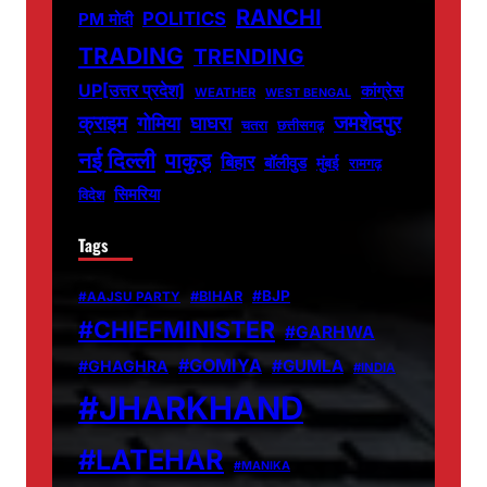
RANCHI
POLITICS
PM मोदी
TRADING
TRENDING
UP[उत्तर प्रदेश]
कांग्रेस
WEATHER
WEST BENGAL
जमशेदपुर
क्राइम
गोमिया
घाघरा
चतरा
छत्तीसगढ़
नई दिल्ली
पाकुड़
बिहार
बॉलीवुड
मुंबई
रामगढ़
सिमरिया
विदेश
Tags
#BJP
#BIHAR
#AAJSU PARTY
#CHIEFMINISTER
#GARHWA
#GOMIYA
#GUMLA
#GHAGHRA
#INDIA
#JHARKHAND
#LATEHAR
#MANIKA