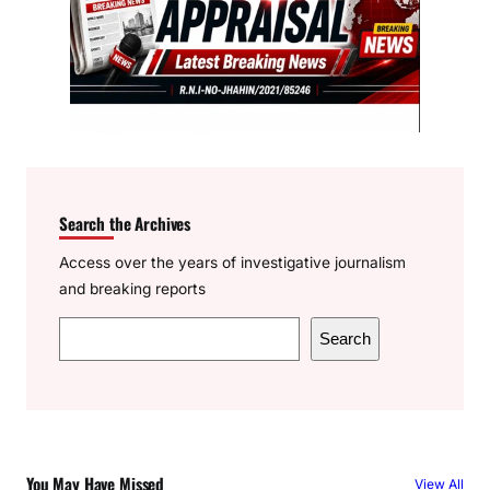
Search the Archives
Access over the years of investigative journalism
and breaking reports
S
Search
e
a
r
c
h
You May Have Missed
View All