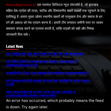
NewsAppraisal.in
एक स्वतंत्र डिजिटल न्यूज़ प्लेटफॉर्म है, जो झारखंड
सहित देश-प्रदेश की ताज़ा, सटीक और विश्वसनीय खबरें पाठकों तक पहुंचाने के लिए
प्रतिबद्ध है।हमारा मुख्य उद्देश्य स्थानीय खबरों को प्रमुखता देना और समाज के हर
वर्ग की आवाज़ को मंच प्रदान करना है। हमारी टीम लगातार जमीनी स्तर पर जाकर
समाचार संग्रह करने का प्रयास करती है, ताकि पाठकों को सही और निष्पक्ष
जानकारी मिल सके।
Latest News
रांची में बड़ी कार्रवाई: 800 किलो नकली पनीर सहित घी, क्रीम और खोवा जब्त
रांची सिविल कोर्ट में 7 अगस्त को पूर्ण कार्य बहिष्कार, अन्य न्यायालयों में
अनिश्चितकालीन हड़ताल जारी
धनबाद में पुलिस टीम पर हमला,एएसआई हरिप्रकाश मिश्रा घायल,अस्पताल में भर्ती
रांची में मतदाता सूची विशेष पुनरीक्षण को लेकर बैठक, 2026 के लिए प्रारूप प्रकाशन
पर चर्चा
कोमर आंगनबाड़ी केंद्र की छत गिरने पर जिप उपाध्यक्ष अनीता देवी का
आक्रोश,अधिकारियों को त्वरित मरम्मत का निर्देश
An error has occurred, which probably means the feed
is down. Try again later.