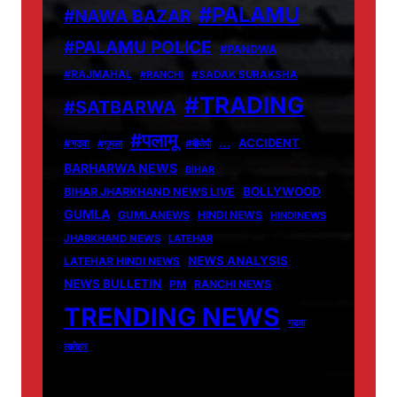
#PALAMU
#NAWA BAZAR
#PALAMU POLICE
#PANDWA
#RAJMAHAL
#RANCHI
#SADAK SURAKSHA
#TRADING
#SATBARWA
#पलामू
…
ACCIDENT
#गढ़वा
#गुमला
#बीजेपी
BARHARWA NEWS
BIHAR
BOLLYWOOD
BIHAR JHARKHAND NEWS LIVE
GUMLA
GUMLANEWS
HINDI NEWS
HINDINEWS
JHARKHAND NEWS
LATEHAR
NEWS ANALYSIS
LATEHAR HINDI NEWS
NEWS BULLETIN
PM
RANCHI NEWS
TRENDING NEWS
गढ़वा
लातेहार