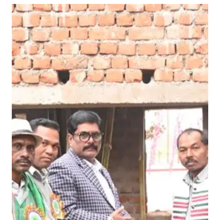
या
में
हिं
डो
ल
मे
ला
का
भ
व्य
उ
द्घा
ट
न