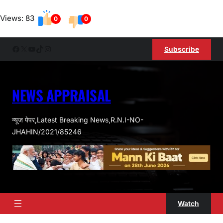
Skip
Views: 83
to
0
0
content
Facebook
X
YouTube
TikTok
Instagram
Subscribe
NEWS APPRAISAL
न्यूज पेपर,Latest Breaking News,R.N.I-NO-
JHAHIN/2021/85246
Watch