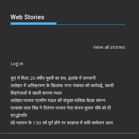
Web Stories
झारखंड नगर निकाय
रांची में कांग्रेस की
‘अनन्या पांडे’
चुनाव 2026: नतीजे
‘संविधान बचाओ रैली’:
पलक तिवारी 
View all stories
आने शुरू, कई शहरों में
मल्लिकार्जुन खरगे ने
मुंह:
अध्यक्ष-मेयर की
केंद्र सरकार पर साधा
Log in
तस्वीर साफ
निशाना
कुएं में मिला 20 वर्षीय युवती का शव, इलाके में सनसनी
लातेहार में अतिक्रमण के खिलाफ नगर पंचायत की कार्रवाई, सब्जी
विक्रेताओं से खाली कराया स्थल
लातेहार:भाजपा ग्रामीण मंडल की संयुक्त मासिक बैठक संपन्न
प्रकाश लाल सिंह ने दिवंगत भाजपा नेता संजय कुमार चौबे को दी
श्रद्धांजलि
वंदे मातरम के 150 वर्ष पूर्ण होने पर बरहरवा में कवि सम्मेलन आज