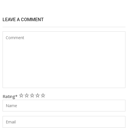
LEAVE A COMMENT
1
2
3
4
5
Rating
*